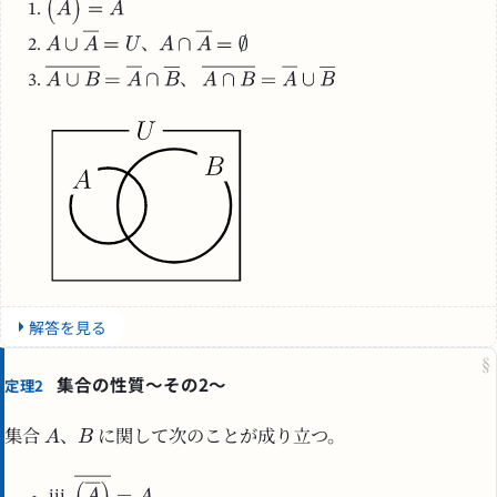
、
、
解答を見る
§
集合の性質～その2～
定理2
集合
、
に関して次のことが成り立つ。