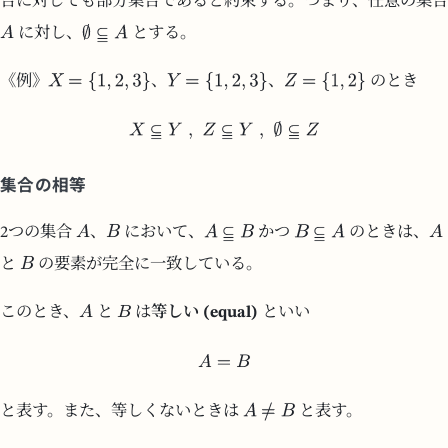
合に対しても部分集合であると約束する。つまり、任意の集合
に対し、
とする。
《例》
、
、
のとき
集合の相等
2つの集合
、
において、
かつ
のときは、
と
の要素が完全に一致している。
このとき、
と
は
等しい (equal)
といい
と表す。また、等しくないときは
と表す。