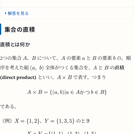
解答を見る
集合の直積
直積とは何か
2つの集合
、
について、
の要素
と
の要素
の、順
序を考えた組
全体がつくる集合を、
と
の
直積
(direct product)
といい、
で表す。つまり
か
つ
である。
《例》
、
のとき