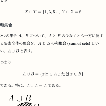
とき
和集合
2つの集合
、
について、
と
の少なくとも一方に属す
る要素全体の集合を、
と
の
和集合 (sum of sets)
とい
い、
と表す。
つまり
ま
た
は
である。特に、
である。