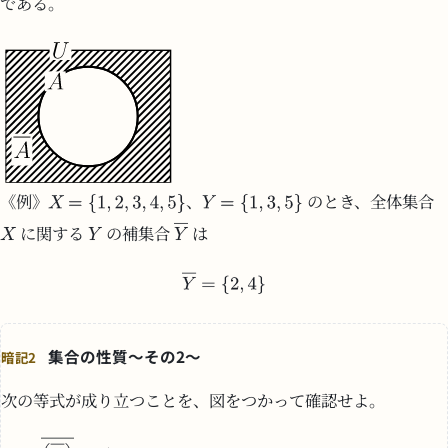
である。
《例》
、
のとき、全体集合
に関する
の補集合
は
集合の性質～その2～
暗記2
次の等式が成り立つことを、図をつかって確認せよ。