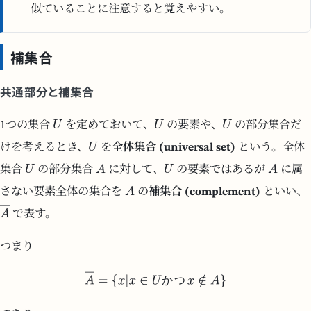
似ていることに注意すると覚えやすい。
補集合
共通部分と補集合
1つの集合
を定めておいて、
の要素や、
の部分集合だ
けを考えるとき、
を
全体集合 (universal set)
という。全体
集合
の部分集合
に対して、
の要素ではあるが
に属
さない要素全体の集合を
の
補集合 (complement)
といい、
で表す。
つまり
か
つ