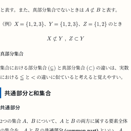
と表す。また、真部分集合でないときは
と表す。
《例》
、
、
のとき
真部分集合
集合における部分集合
と真部分集合
の違いは、実数
における
と
の違いに似ていると考えると覚えやすい。
共通部分と和集合
共通部分
2つの集合
、
について、
と
の両方に属する要素全体
の集合を、
と
の
共通部分 (common part)
といい、