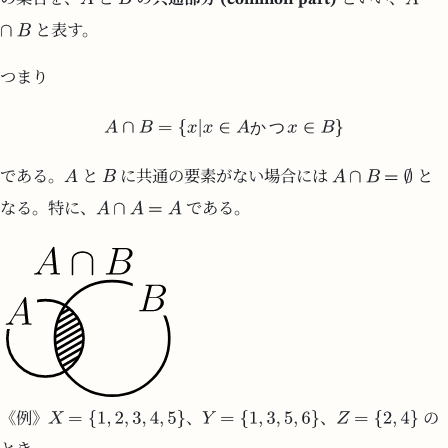
と表す。
つまり
か
つ
である。
と
に共通の要素がない場合には
と
なる。特に、
である。
《例》
、
、
の