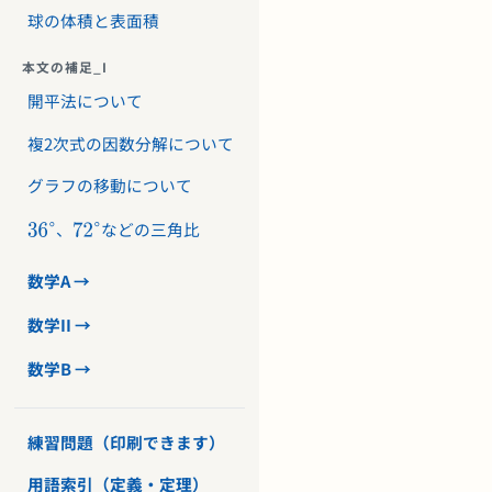
球の体積と表面積
本文の補足_I
開平法について
複2次式の因数分解について
グラフの移動について
、
などの三角比
数学A →
数学II →
数学B →
練習問題（印刷できます）
用語索引（定義・定理）