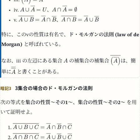
iii.
iv.
、
v.
、
特に、このvの性質は有名で、
ド・モルガンの法則 (law of de
Morgan)
と呼ばれている。
なお、iii の左辺にある集合
の補集合の補集合
は、簡
単に
と書くことがある。
3集合の場合のド・モルガンの法則
暗記3
次の等式を
集合の性質～その1～
、
集合の性質～その2～
を用
いて証明せよ。