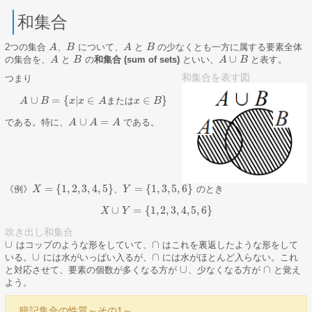
和集合
2つの集合
、
について、
と
の少なくとも一方に属する要素全体
A
A
B
B
A
A
B
B
∪
の集合を、
と
の
和集合 (sum of sets)
といい、
と表す。
A
A
B
B
A
A
∪
B
B
和集合を表す図
つまり
∪
=
{
|
∈
∈
}
ま
た
は
A
B
x
x
A
x
B
A
∪
B
=
{
x
|
x
∈
A
ま
た
は
x
∈
B
}
∪
=
である。特に、
である。
A
A
∪
A
=
A
A
A
=
{
1
,
2
,
3
,
4
,
5
}
=
{
1
,
3
,
5
,
6
}
《例》
、
のとき
X
X
=
{
1
,
2
,
3
,
4
,
5
}
Y
Y
=
{
1
,
3
,
5
,
6
}
∪
=
{
1
,
2
,
3
,
4
,
5
,
6
}
X
X
Y
∪
Y
=
{
1
,
2
,
3
,
4
,
5
,
6
}
吹き出し和集合
∪
∩
はコップのような形をしていて、
はこれを裏返したような形をして
∪
∩
∪
∩
いる。
には水がいっぱい入るが、
には水がほとんど入らない。これ
∪
∩
∪
∩
と対応させて、要素の個数が多くなる方が
、少なくなる方が
と覚え
∪
∩
よう。
暗記集合の性質～その1～