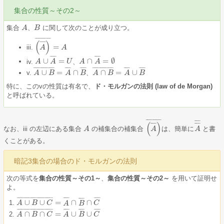
集合の性質～その2～
集合
、
に関して次のことが成り立つ。
A
A
B
B
¯
¯
¯
¯
¯
¯
¯
¯
¯
¯
(
)
¯
¯
¯
¯
=
iii.
(
A
A
¯
)
¯
=
A
A
¯
¯
¯
¯
¯
¯
¯
¯
∪
=
∩
=
∅
iv.
、
A
A
∪
A
¯
A
=
U
U
A
A
∩
A
¯
A
=
∅
¯
¯
¯
¯
¯
¯
¯
¯
¯
¯
¯
¯
¯
¯
¯
¯
¯
¯
¯
¯
¯
¯
¯
¯
¯
¯
¯
¯
¯
¯
¯
¯
¯
¯
¯
¯
¯
¯
¯
¯
¯
¯
∪
=
∩
∩
=
∪
v.
、
A
A
∪
B
¯
B
=
A
¯
∩
A
B
¯
B
A
A
∩
B
¯
B
=
A
¯
∪
A
B
¯
B
特に、このvの性質は有名で、
ド・モルガンの法則 (law of de Morgan)
と呼ばれている。
¯
¯
¯
¯
¯
¯
¯
¯
¯
¯
¯
¯
¯
¯
(
)
¯
¯
¯
¯
¯
¯
¯
¯
なお、iii の左辺にある集合
の補集合の補集合
は、簡単に
と書
A
A
(
A
A
¯
)
¯
A
A
¯
¯
くことがある。
暗記3集合の場合のド・モルガンの法則
次の等式を
集合の性質～その1～
、
集合の性質～その2～
を用いて証明せ
よ。
¯
¯
¯
¯
¯
¯
¯
¯
¯
¯
¯
¯
¯
¯
¯
¯
¯
¯
¯
¯
¯
¯
¯
¯
¯
¯
¯
¯
¯
¯
¯
¯
¯
¯
∪
∪
=
∩
∩
A
A
∪
B
∪
B
C
¯
=
C
A
¯
∩
B
A
¯
∩
C
¯
B
C
¯
¯
¯
¯
¯
¯
¯
¯
¯
¯
¯
¯
¯
¯
¯
¯
¯
¯
¯
¯
¯
¯
¯
¯
¯
¯
¯
¯
¯
¯
¯
¯
¯
¯
∩
∩
=
∪
∪
A
A
∩
B
∩
B
C
¯
=
A
C
¯
∪
B
A
¯
∪
C
¯
B
C