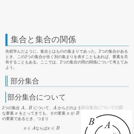
集合と集合の関係
先程学んだように、集合とはものの集まりであった。2つの集合がある
とき、この2つの集合が全く別の集まりを表すこともあれば、要素を共
有することもある。ここでは、2つの集合の間の関係について考えてみ
よう。
部分集合
部分集合について
部分集合についての図
2つの集合
、
について、
からどのよう
A
A
B
B
A
A
な要素
をとってきても、その要素
が
x
x
x
x
B
B
の要素であるとき、つまり
∈
∈
な
ら
ば
x
A
x
B
x
∈
A
な
ら
ば
x
∈
B