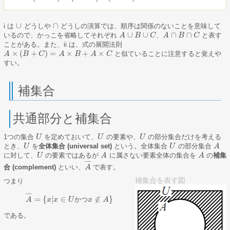
∪
∩
i は
どうしや
どうしの演算では、順序は関係のないことを意味して
∪
∩
∪
∪
∩
∩
いるので、かっこを省略してそれぞれ
、
と表す
A
A
∪
B
∪
B
C
C
A
A
∩
B
∩
B
C
C
ことがある。また、ii は、式の展開法則
×
(
+
)
=
×
+
×
と似ていることに注意すると覚えや
A
A
×
(
B
+
B
C
)
=
A
×
C
B
+
A
×
A
C
B
A
C
すい。
補集合
共通部分と補集合
1つの集合
を定めておいて、
の要素や、
の部分集合だけを考える
U
U
U
U
U
U
とき、
を
全体集合 (universal set)
という。全体集合
の部分集合
U
U
U
U
A
A
に対して、
の要素ではあるが
に属さない要素全体の集合を
の
補集
U
U
A
A
A
A
¯
¯
¯
¯
合 (complement)
といい、
で表す。
A
A
¯
補集合を表す図
つまり
¯
¯
¯
¯
=
{
|
∈
∉
}
か
つ
A
x
x
U
x
A
A
¯
=
{
x
|
x
∈
U
か
つ
x
∉
A
}
である。