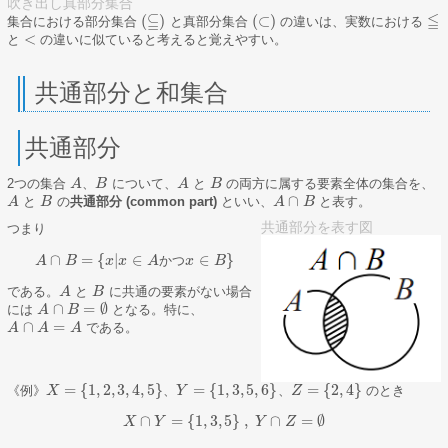
吹き出し真部分集合
⫅
≦
(
)
(
⊂
)
集合における部分集合
と真部分集合
の違いは、実数における
(
⊂
)
≦
(
⫅
)
<
と
の違いに似ていると考えると覚えやすい。
<
共通部分と和集合
共通部分
2つの集合
、
について、
と
の両方に属する要素全体の集合を、
A
A
B
B
A
A
B
B
∩
と
の
共通部分 (common part)
といい、
と表す。
A
A
B
B
A
A
∩
B
B
共通部分を表す図
つまり
∩
=
{
|
∈
∈
}
か
つ
A
B
x
x
A
x
B
A
∩
B
=
{
x
|
x
∈
A
か
つ
x
∈
B
}
である。
と
に共通の要素がない場合
A
A
B
B
∩
=
∅
には
となる。特に、
A
A
∩
B
=
B
∅
∩
=
である。
A
A
∩
A
=
A
A
A
=
{
1
,
2
,
3
,
4
,
5
}
=
{
1
,
3
,
5
,
6
}
=
{
2
,
4
}
《例》
、
、
のとき
X
X
=
{
1
,
2
,
3
,
4
,
5
}
Y
Y
=
{
1
,
3
,
5
,
6
}
Z
Z
=
{
2
,
4
}
∩
=
{
1
,
3
,
5
}
,
∩
=
∅
X
Y
X
∩
Y
=
{
1
,
3
,
5
}
,
Y
∩
Y
Z
=
∅
Z