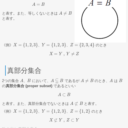
=
A
A
=
B
B
≠
と表す。また、等しくないときは
A
A
≠
B
B
と表す。
=
{
1
,
2
,
3
}
=
{
1
,
2
,
3
}
=
{
2
,
3
,
4
}
《例》
、
、
のとき
X
X
=
{
1
,
2
,
3
}
Y
Y
=
{
1
,
2
,
3
}
Z
Z
=
{
2
,
3
,
4
}
=
,
≠
X
X
=
Y
Y
,
Y
Y
≠
Z
Z
真部分集合
⫅
≠
2つの集合
、
において、
であるが
のとき、
は
A
A
B
B
A
B
A
A
≠
B
B
A
A
B
B
A
⫅
B
の
真部分集合 (proper subset)
であるといい
⊂
A
A
⊂
B
B
⊄
と表す。また、真部分集合でないときは
と表す。
A
A
⊄
B
B
=
{
1
,
2
,
3
}
=
{
1
,
2
,
3
}
=
{
1
,
2
}
《例》
、
、
のとき
X
X
=
{
1
,
2
,
3
}
Y
Y
=
{
1
,
2
,
3
}
Z
Z
=
{
1
,
2
}
⊄
,
⊂
X
X
⊄
Y
Y
,
Z
Z
⊂
Y
Y