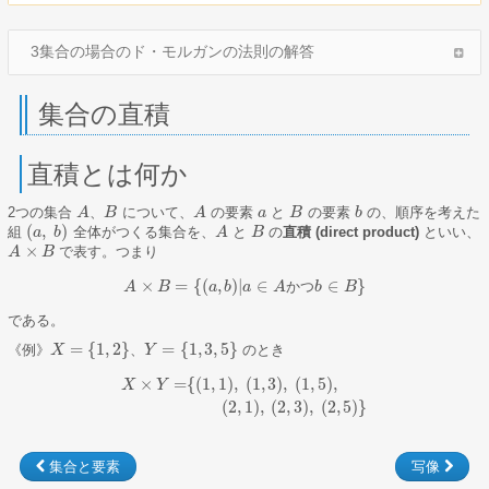
3集合の場合のド・モルガンの法則の解答
集合の直積
直積とは何か
2つの集合
、
について、
の要素
と
の要素
の、順序を考えた
A
A
B
B
A
A
a
a
B
B
b
b
(
,
)
組
全体がつくる集合を、
と
の
直積 (direct product)
といい、
(
a
a
,
b
b
)
A
A
B
B
×
で表す。つまり
A
A
×
B
B
×
=
{
(
,
)
|
∈
∈
}
か
つ
A
B
a
b
a
A
b
B
A
×
B
=
{
(
a
,
b
)
|
a
∈
A
か
つ
b
∈
B
}
である。
=
{
1
,
2
}
=
{
1
,
3
,
5
}
《例》
、
のとき
X
X
=
{
1
,
2
}
Y
Y
=
{
1
,
3
,
5
}
×
=
{
(
1
,
1
)
,
(
1
,
3
)
,
(
1
,
5
)
,
X
Y
X
×
Y
=
{
(
1
,
1
)
,
(
1
,
3
)
,
(
1
,
5
)
,
(
2
,
1
)
,
(
2
,
3
)
,
(
2
,
5
)
}
(
2
,
1
)
,
(
2
,
3
)
,
(
2
,
5
)
}
集合と要素
写像