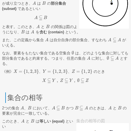
が成り立つとき、
は
の
部分集合
A
A
B
B
(subset)
であるといい
⫅
A
B
A
⫅
B
と表す。このとき、
と
の関係は図のよ
A
A
B
B
うになり、
は
を
含む (contain)
という。
B
B
A
A
⫅
また、この定義から集合
は自分自身の部分集合、すなわち
が
A
A
A
A
A
⫅
A
いえる。
∅
なお、要素をもたない集合である空集合
は、どのような集合に対しても
∅
⫅
∅
部分集合であると約束する。つまり、任意の集合
に対し、
とす
A
A
A
∅
⫅
A
る。
=
{
1
,
2
,
3
}
=
{
1
,
2
,
3
}
=
{
1
,
2
}
《例》
、
、
のとき
X
X
=
{
1
,
2
,
3
}
Y
Y
=
{
1
,
2
,
3
}
Z
Z
=
{
1
,
2
}
⫅
⫅
⫅
,
,
∅
X
Y
Z
Y
Z
X
⫅
Y
,
Z
⫅
Y
,
∅
⫅
Z
集合の相等
⫅
⫅
2つの集合
、
において、
かつ
のときは、
と
の
A
A
B
B
A
B
B
A
A
A
B
B
A
⫅
B
B
⫅
A
要素が完全に一致している。
集合の相等の図
このとき、
と
は
等しい (equal)
とい
A
A
B
B
い