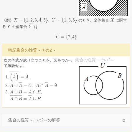
=
{
1
,
2
,
3
,
4
,
5
}
=
{
1
,
3
,
5
}
《例》
、
のとき、全体集合
に関す
X
X
=
{
1
,
2
,
3
,
4
,
5
}
Y
Y
=
{
1
,
3
,
5
}
X
X
¯
¯
¯
¯
る
の補集合
は
Y
Y
Y
Y
¯
¯
¯
¯
¯
=
{
2
,
4
}
Y
Y
¯
=
{
2
,
4
}
暗記集合の性質～その2～
集合の性質～その2～
次の等式が成り立つことを、図をつかっ
て確認せよ。
¯
¯
¯
¯
¯
¯
¯
¯
¯
¯
(
)
¯
¯
¯
¯
=
(
A
A
¯
)
¯
=
A
A
¯
¯
¯
¯
¯
¯
¯
¯
∪
=
∩
=
∅
、
A
A
∪
A
¯
A
=
U
U
A
A
∩
A
¯
A
=
∅
¯
¯
¯
¯
¯
¯
¯
¯
¯
¯
¯
¯
¯
¯
¯
¯
¯
¯
¯
¯
¯
∪
=
∩
、
A
A
∪
B
¯
B
=
A
¯
∩
A
B
¯
B
¯
¯
¯
¯
¯
¯
¯
¯
¯
¯
¯
¯
¯
¯
¯
¯
¯
¯
¯
¯
¯
∩
=
∪
A
A
∩
B
¯
B
=
A
¯
∪
A
B
¯
B
集合の性質～その2～の解答