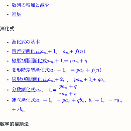
数列の増加と減少
補足
漸化式
漸化式の基本
階差型漸化式:
線形2項間漸化式:
変形階差型漸化式:
線形3項間漸化式:
分数漸化式:
連立漸化式:
数学的帰納法