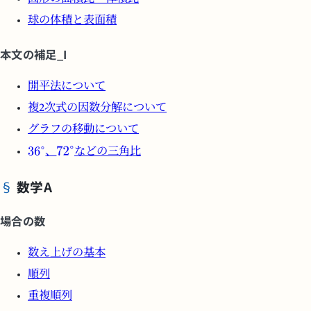
球の体積と表面積
本文の補足_I
開平法について
複2次式の因数分解について
グラフの移動について
、
などの三角比
数学A
場合の数
数え上げの基本
順列
重複順列