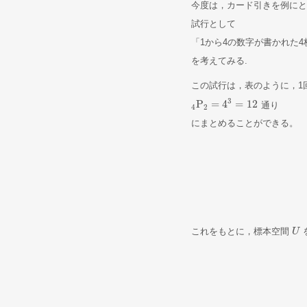
今度は，カード引きを例に
試行として
「1から4の数字が書かれた
を考えてみる.
この試行は，表のように，1
3
P
=
4
=
12
通り
4
Ρ
2
=
4
3
=
12
4
2
にまとめることができる。
これをもとに，標本空間
U
U