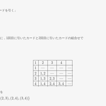
ードを引く」
に，1回目に引いたカードと2回目に引いたカードの組合せで
1
2
3
4
1
—
—
—
—
2
1
,
2
—
—
—
1
2
3
4
1
―
―
―
―
2
1
,
2
―
―
―
3
1
,
3
2
,
3
―
―
4
1
,
4
2
,
4
3
,
4
―
3
1
,
3
2
,
3
—
—
4
1
,
4
2
,
4
3
,
4
—
を
(
2
,
3
)
,
(
2
,
4
)
,
(
3
,
4
)
}
,
(
3
,
4
)
}