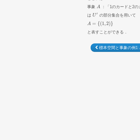
事象
：「1のカードと2の
A
A
′
は
の部分集合を用いて
U
U
′
=
{
(
1
,
2
)
}
A
A
=
{
(
1
,
2
)
}
と表すことができる．
標本空間と事象の例1