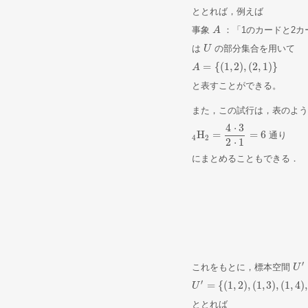
ととれば，例えば
事象
：「1のカードと2カ
A
A
は
の部分集合を用いて
U
U
=
{
(
1
,
2
)
,
(
2
,
1
)
}
A
A
=
{
(
1
,
2
)
,
(
2
,
1
)
}
と表すことができる。
また，この試行は，表のよう
4
⋅
3
H
=
=
6
通り
4
H
2
=
4
⋅
3
2
⋅
1
=
6
4
2
2
⋅
1
にまとめることもできる．
′
これをもとに，標本空間
U
U
′
′
=
{
(
1
,
2
)
,
(
1
,
3
)
,
(
1
,
4
)
,
U
U
′
=
{
(
1
,
2
)
,
(
1
,
3
)
,
(
1
,
4
)
,
(
2
,
3
)
,
(
2
,
4
)
ととれば