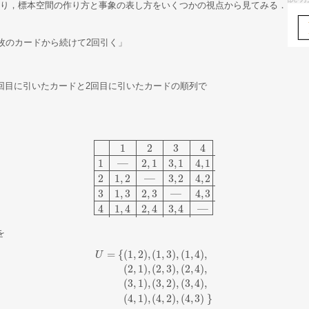
とり，標本空間の作り方と事象の表し方をいくつかの視点から見てみる．
4枚のカードから続けて2回引く」
回目に引いたカードと2回目に引いたカードの順列で
1
2
3
4
1
—
2
,
1
3
,
1
4
,
1
2
1
,
2
—
3
,
2
4
,
2
1
2
3
4
1
―
2
,
1
3
,
1
4
,
1
2
1
,
2
―
3
,
2
4
,
2
3
1
,
3
2
,
3
―
4
,
3
4
1
,
4
2
,
4
3
,
4
3
1
,
3
2
,
3
—
4
,
3
4
1
,
4
2
,
4
3
,
4
—
を
=
{
(
1
,
2
)
,
(
1
,
3
)
,
(
1
,
4
)
,
U
(
2
,
1
)
,
(
2
,
3
)
,
(
2
,
4
)
,
U
=
{
(
1
,
2
)
,
(
1
,
3
)
,
(
1
,
4
)
,
(
2
,
1
)
,
(
2
,
3
)
,
(
2
,
4
)
,
(
3
,
1
)
,
(
3
,
2
)
,
(
3
,
4
)
,
(
4
,
(
3
,
1
)
,
(
3
,
2
)
,
(
3
,
4
)
,
(
4
,
1
)
,
(
4
,
2
)
,
(
4
,
3
)
}