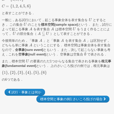
=
{
1
,
2
,
4
,
5
,
6
}
C
C
=
{
1
,
2
,
4
,
5
,
6
}
と表すことができる．
一般に，ある試行において，起こる事象全体を表す集合を
とすると
U
U
き， この集合
のことを
標本空間(sample space)
という． また，試行に
U
U
よって起こる事象
を表す集合
は標本空間
をうまく作ることによ
A
A
A
A
U
U
⫅
って，
の部分集合（
）として表すことができる．
U
U
A
U
A
⫅
U
今後簡単のため，「事象
」と「事象
を表す集合
」は区別せず，
A
A
A
A
A
A
どちらも単に事象
ということにする． 標本空間は事象全体を表す集合
A
A
なので，
全事象(sure event)
ともいう． また，決して起こらない事象も考
∅
え，これを
空事象(null event)
という． 空事象は空集合
で表される．
∅
また，標本空間
の要素のただ1つからなる集合で表される事象を
根元事
U
U
象(fundamental event)
という． 上のさいころ投げの例では，根元事象は
{
1
}
,
{
2
}
,
{
3
}
,
{
4
}
,
{
5
}
,
{
6
}
{
1
}
,
{
2
}
,
{
3
}
,
{
4
}
,
{
5
}
,
{
6
}
の6つである．
試行・事象とは何か
標本空間と事象の例1:さいころ投げの場合