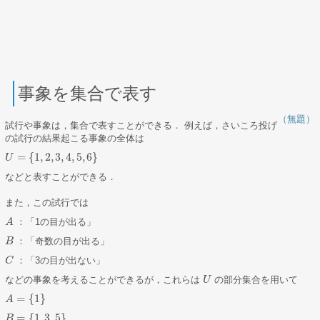
事象を集合で表す
（無題）
試行や事象は，集合で表すことができる． 例えば，さいころ投げ
の試行の結果起こる事象の全体は
=
{
1
,
2
,
3
,
4
,
5
,
6
}
U
U
=
{
1
,
2
,
3
,
4
,
5
,
6
}
などと表すことができる．
また，この試行では
：「1の目が出る」
A
A
：「奇数の目が出る」
B
B
：「3の目が出ない」
C
C
などの事象を考えることができるが，これらは
の部分集合を用いて
U
U
=
{
1
}
A
A
=
{
1
}
=
{
1
,
3
,
5
}
B
B
=
{
1
,
3
,
5
}