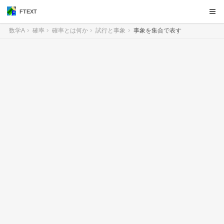
FTEXT
数学A
確率
確率とは何か
試行と事象
事象を集合で表す