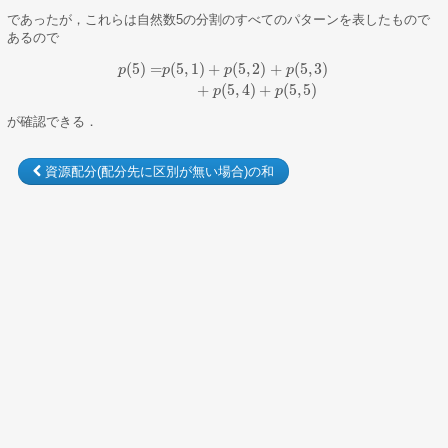
であったが，これらは自然数5の分割のすべてのパターンを表したもので
あるので
(
5
)
=
(
5
,
1
)
+
(
5
,
2
)
+
(
5
,
3
)
p
p
p
p
p
(
5
)
=
p
(
5
,
1
)
+
p
(
5
,
2
)
+
p
(
5
,
3
)
+
p
(
5
,
4
)
+
p
(
5
,
5
)
+
(
5
,
4
)
+
(
5
,
5
)
p
p
が確認できる．
資源配分(配分先に区別が無い場合)の和