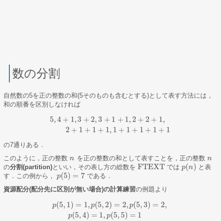
数の分割
自然数の5を正の整数の和(5そのものも含むとする)として表す方法には，
和の順番を区別しなければ
5
,
4
+
1
,
3
+
2
,
3
+
1
+
1
,
2
+
2
+
1
,
5
,
4
+
1
,
3
+
2
,
3
+
1
+
1
,
2
+
2
+
1
,
2
+
1
+
1
+
1
,
1
+
1
+
1
+
1
+
1
2
+
1
+
1
+
1
,
1
+
1
+
1
+
1
+
1
の7通りある．
このように，正の整数
を正の整数の和として表すことを，正の整数
n
n
n
n
FTEXT
(
)
の
分割(partition)
といい，その表し方の総数を
では
と表
FTEXT
p
p
(
n
n
)
(
5
)
=
7
す．この例から，
である．
p
p
(
5
)
=
7
資源配分(配分先に区別が無い場合)の計算練習
の例題より
(
5
,
1
)
=
1
,
(
5
,
2
)
=
2
,
(
5
,
3
)
=
2
,
p
p
p
p
(
5
,
1
)
=
1
,
p
(
5
,
2
)
=
2
,
p
(
5
,
3
)
=
2
,
p
(
5
,
4
)
=
1
,
p
(
5
,
5
)
=
1
(
5
,
4
)
=
1
,
(
5
,
5
)
=
1
p
p