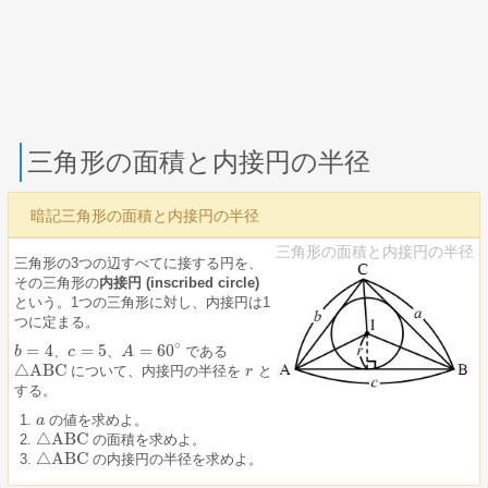
三角形の面積と内接円の半径
暗記三角形の面積と内接円の半径
三角形の面積と内接円の半径
三角形の3つの辺すべてに接する円を、
その三角形の
内接円 (inscribed circle)
という。1つの三角形に対し、内接円は1
つに定まる。
∘
=
4
=
5
=
60
、
、
である
b
b
=
4
c
c
=
5
A
A
=
60
∘
△
ABC
について、内接円の半径を
と
△
ABC
r
r
する。
の値を求めよ。
a
a
△
ABC
の面積を求めよ。
△
ABC
△
ABC
の内接円の半径を求めよ。
△
ABC