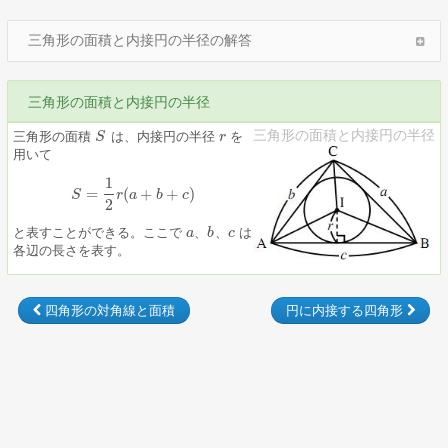
三角形の面積と内接円の半径の解答
三角形の面積と内接円の半径
三角形の面積と内接円の半径
三角形の面積
は、内接円の半径
を
S
S
r
r
用いて
1
=
(
+
+
)
S
S
=
1
r
2
r
(
a
a
+
b
+
b
c
)
c
2
と表すことができる。ここで
、
、
は
a
a
b
b
c
c
各辺の長さを表す。
四角形の対角線と面積
円に内接する四角形