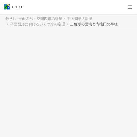
FTEXT
数学I
平面図形・空間図形の計量
平面図形の計量
平面図形におけるいくつかの定理
三角形の面積と内接円の半径