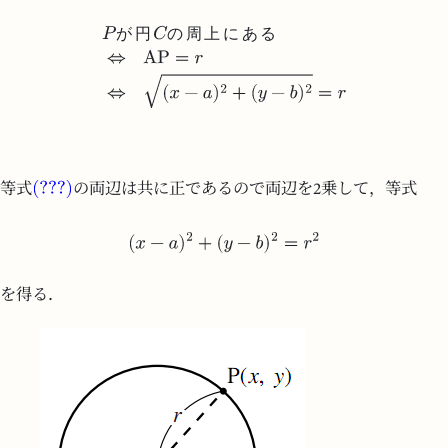
が
円
の
周
上
に
あ
る
等式
の両辺は共に正であるので両辺を2乗して，等式
を得る．