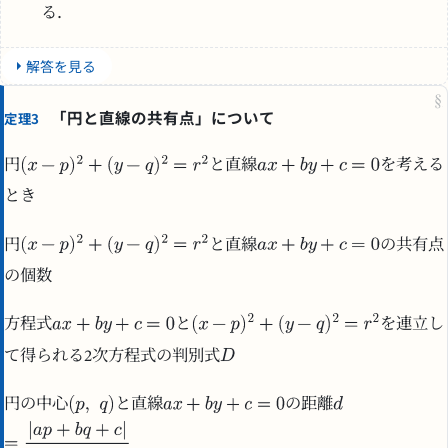
る．
解答を見る
§
「円と直線の共有点」について
定理3
円
と直線
を考える
とき
円
と直線
の共有点
の個数
方程式
と
を連立し
て得られる2次方程式の判別式
円の中心
と直線
の距離