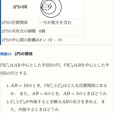
2円の図
2円の位置関係
一方が他方を含む
2円の共有点の個数
0個
2円の中心間の距離
2円の関係
問題10
円
は
を中心とした半径
の円，円
は
を中心とした半
径
の円とする．
のとき，円
と
はどんな位置関係にある
か． また，
のとき，
のときはどうか．
と
が外接するとき線分
の長さを求めよ．ま
た，内接するときはどうか．