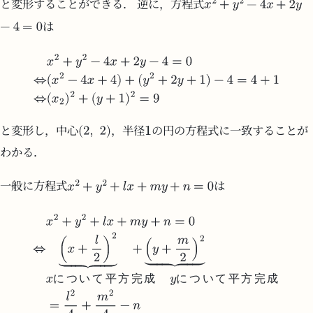
と変形することができる． 逆に，方程式
は
と変形し，中心
，半径
の円の方程式に一致することが
わかる．
一般に方程式
は
に
つ
い
て
平
方
完
成
に
つ
い
て
平
方
完
成