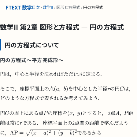
FTEXT 数学
目次
›
数学II
› 図形と方程式 ›
円の方程式
数学II 第2章 図形と方程式 — 円の方程式
円の方程式について
円の方程式～平方完成形～
円は，中心と半径を決めればただ1つに定まる．
そこで，座標平面上の点
を中心とした半径
の円
は，
どのような方程式で表されるか考えてみよう．
円
の周上にある点
の座標を
とすると， 2点
距
離は常に
である． 座標平面上の2点間の距離で学んだよう
に，
であるから