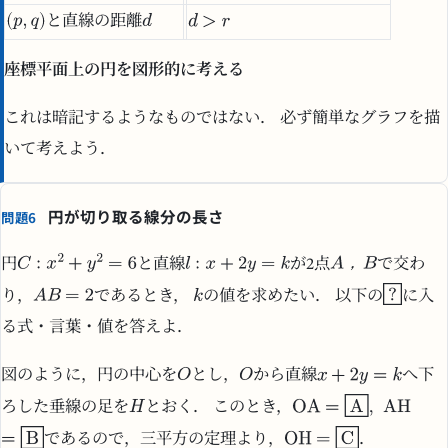
と直線の距離
座標平面上の円を図形的に考える
これは暗記するようなものではない． 必ず簡単なグラフを描
いて考えよう．
円が切り取る線分の長さ
問題6
，
円
と直線
が2点
で交わ
り，
であるとき，
の値を求めたい． 以下の
に入
る式・言葉・値を答えよ．
図のように，円の中心を
とし，
から直線
へ下
ろした垂線の足を
とおく． このとき，
であるので，三平方の定理より，
．