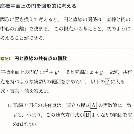
座標平面上の円を図形的に考える
図形に置き換えて考えると， 円と直線の関係は「直線と円の
中心の距離」で決まる． この視点から考えると，次のように
考えることができる．
円と直線の共有点の個数
暗記1
座標平面上の円
と直線
が，共有
点を持つような実数
の範囲を求めたい． 以下の
に入る
式・言葉・値を答えよ．
直線
と円
の共有点は，連立方程式
の実数解に一致
する．つまり，この連立方程式が
ような
の範囲を求
めればよい．