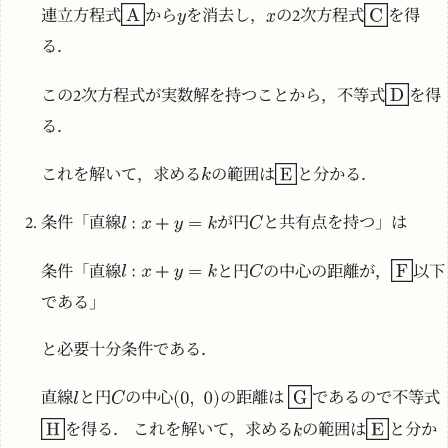
連立方程式
から
を消去し，
の2次方程式
を得
る．
この2次方程式が実数解を持つことから，不等式
を得
る．
これを解いて，求める
の範囲は
と分かる．
条件「直線
が円
と共有点を持つ」は
条件「直線
と円
の中心の距離が，
以下
である」
と必要十分条件である．
直線
と円
の中心
の距離は
であるので不等式
を得る． これを解いて，求める
の範囲は
と分か