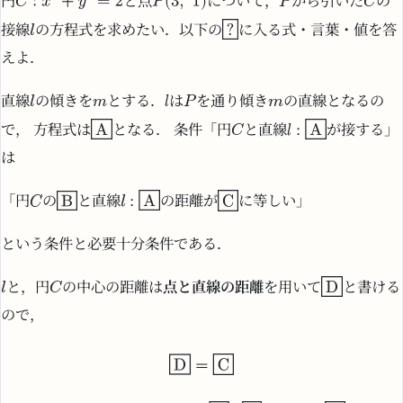
円
と点
について，
から引いた
の
接線
の方程式を求めたい．以下の
に入る式・言葉・値を答
えよ．
直線
の傾きを
とする．
は
を通り傾き
の直線となるの
で， 方程式は
となる． 条件「円
と直線
が接する」
は
「円
の
と直線
の距離が
に等しい」
という条件と必要十分条件である．
と，円
の中心の距離は
点と直線の距離
を用いて
と書ける
ので，