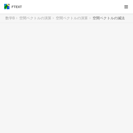
FTEXT
数学B
空間ベクトルの演算
空間ベクトルの演算
空間ベクトルの減法