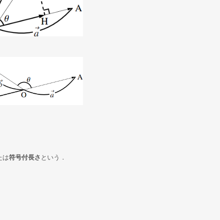
たは
符号付長さ
という．