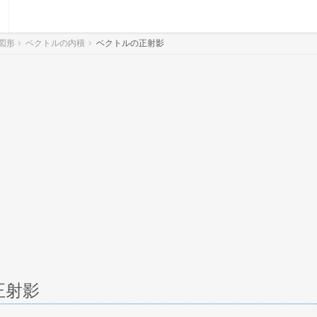
図形
ベクトルの内積
ベクトルの正射影
正射影