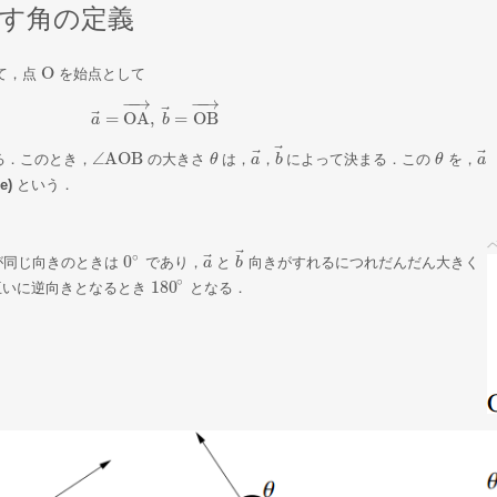
す角の定義
O
て，点
を始点として
O
−
−
→
−
−
→
⃗
⃗
=
OA
,
=
OB
a
a
→
=
OA
→
,
b
b
→
=
OB
→
⃗
⃗
⃗
∠
AOB
る．このとき，
の大きさ
は，
，
によって決まる．この
を，
∠
AOB
θ
θ
a
b
θ
θ
a
a
a
→
，
b
→
le)
という．
⃗
∘
⃗
0
が同じ向きのときは
であり，
と
向きがすれるにつれだんだん大きく
0
∘
a
a
→
b
b
→
∘
180
互いに逆向きとなるとき
となる．
180
∘