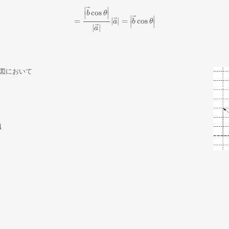
⃗
∣
∣
cos
b
θ
∣
∣
⃗
∣
∣
⃗
=
|
|
=
cos
=
|
b
→
cos
θ
|
|
a
→
a
|
|
a
→
|
b
=
|
b
→
cos
θ
θ
|
∣
∣
⃗
|
|
a
右図において
2
4