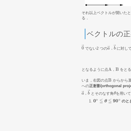
それ以上ベクトルが開いたと
る．
ベクトルの正
⃗
⃗
⃗
0
でない2 つの
，
に対し
0
→
a
b
a
→
，
b
→
A
B
となるように点
，
をと
A
，
B
B
いま，右図の点
からから
B
への
正射影(orthogonal proj
⃗
⃗
，
とそのなす角
を用い
a
b
θ
θ
a
→
，
b
→
∘
∘
≦
≦
0
9
0
のと
0
∘
≦
θ
≦
θ
90
∘