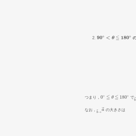
∘
∘
≦
9
0
<
1
8
0
90
∘
<
θ
≦
180
θ
∘
∘
∘
≦
≦
0
180
つまり，
で
0
∘
≦
θ
≦
θ
180
∘
b
⃗
なお，
の大きさは
b
→
a
→
a
→
⃗
→
b