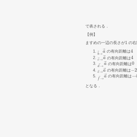
で表される．
【例】
ますめの一辺の長さが1 の
⃗
4
の有向距離は
b
→
a
→
a
→
4
⃗
→
b
⃗
4
の有向距離は
c
→
a
→
a
→
4
⃗
→
c
⃗
0
の有向距離は
d
→
→
a
a
→
0
⃗
→
d
⃗
−
の有向距離は
e
→
a
→
a
→
−
2
⃗
→
e
⃗
−
の有向距離は
f
→
→
a
a
→
−
4
⃗
→
f
となる．