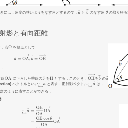
⃗
⃗
きには，角度の狭いほうをなす角とするので，
と
のなす角
の取り得る
a
a
→
b
b
→
θ
θ
射影と有向距離
O
て，点
を始点として
O
−
−
→
−
−
→
⃗
⃗
=
OA
,
=
OB
a
a
→
=
OA
→
,
b
b
→
=
OB
→
る．
−
−
→
⃗
⃗
OA
H
OH
直線
に下ろした垂線の足を
とする．このとき，
を
の
OA
H
OH
→
b
b
→
a
a
→
⃗
⃗
ection)
ベクトルといい
と表す．正射影ベクトル
は，
b
→
a
→
a
→
b
→
a
→
a
→
⃗
⃗
→
→
b
b
て次のように表すことができる．
き
−
−
→
OH
⃗
=
OA
a
⃗
→
OA
b
−
−
→
OB
cos
θ
=
OA
b
→
→
a
→
=
OH
OA
OA
→
=
OB
cos
θ
OA
OA
→
=
|
b
→
|
cos
θ
|
a
→
|
a
→
OA