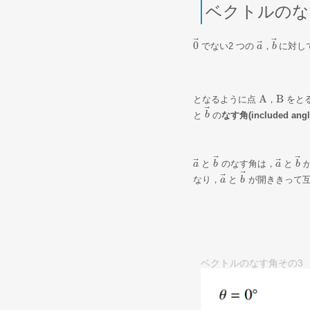
ベクトルのな
⃗
⃗
⃗
0
でない2 つの
，
に対し
0
→
a
b
a
→
，
b
→
A
B
となるように点
，
をと
A
，
B
⃗
と
の
なす角(included ang
b
b
→
⃗
⃗
⃗
⃗
と
のなす角は，
と
a
a
→
b
b
→
a
a
→
b
b
→
⃗
⃗
なり，
と
が開ききって
a
a
→
b
b
→
ベクトルのなす角その3