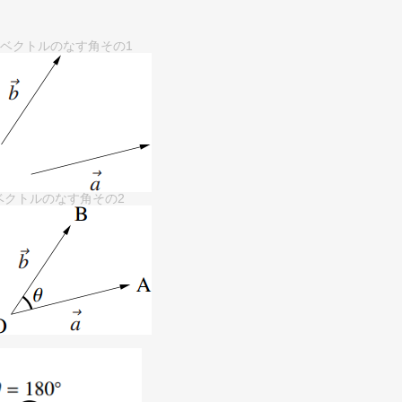
ベクトルのなす角その1
→
ベクトルのなす角その2