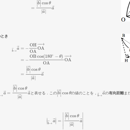
⃗
∣
∣
cos
b
θ
∣
∣
⃗
=
a
⃗
|
|
a
のとき
−
−
→
OH
⃗
=
−
OA
a
⃗
→
OA
b
∘
−
−
→
OB
cos
(
180
−
)
θ
=
−
OA
b
→
→
a
→
=
−
OH
OA
OA
→
=
−
OB
cos
(
180
∘
−
θ
)
OA
OA
→
=
|
b
→
|
cos
θ
|
a
→
|
a
→
OA
⃗
∣
∣
cos
b
θ
∣
∣
⃗
=
a
⃗
|
|
a
⃗
∣
∣
cos
b
θ
∣
∣
⃗
∣
∣
⃗
⃗
⃗
=
cos
と表せる．この
の値のことを，
の
有向距離
ま
b
→
a
→
a
→
=
|
b
→
|
cos
a
θ
|
a
→
|
a
→
|
b
b
→
|
cos
θ
θ
b
→
a
→
a
→
∣
∣
⃗
⃗
→
→
⃗
|
|
b
a
⃗
∣
∣
∣
∣
cos
b
θ
∣
∣
∣
∣
∣
∣
⃗
⃗
=
|
b
→
a
→
a
→
|
=
|
|
b
→
|
cos
a
θ
|
a
→
|
a
→
|
∣
∣
⃗
∣
∣
→
⃗
|
|
b
a
∣
∣