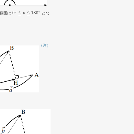
∘
∘
≦
≦
0
180
範囲は
とな
0
∘
≦
θ
≦
θ
180
∘
（注）