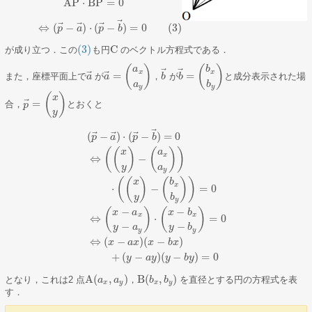
AP
⋅
BP
=
0
AP
→
⋅
BP
→
=
0
⃗
(3)
⇔
(
p
→
−
a
→
)
⋅
(
p
→
−
b
→
)
=
0
⃗
⃗
⃗
⇔
(
−
)
⋅
(
−
)
=
0
(3)
p
a
p
b
(3)
C
が成り立つ．この
も円
のベクトル方程式である．
(3)
C
(
)
(
)
a
b
⃗
⃗
x
x
⃗
⃗
=
=
また，座標平面上で
が
，
が
と成分表示された場
a
a
→
a
b
b
b
→
=
(
b
x
b
y
)
a
→
=
(
a
x
a
y
)
，
b
→
a
b
y
y
(
)
x
⃗
=
合，
とおくと
p
p
→
=
(
x
y
)
y
⃗
⃗
⃗
⃗
(
−
)
⋅
(
−
)
=
0
p
a
p
b
(
(
)
(
)
)
x
a
x
⇔
−
y
a
y
(
(
)
(
)
)
x
b
x
⋅
−
=
0
(
p
→
−
a
→
)
⋅
(
p
→
−
b
→
)
=
0
⇔
(
(
x
y
)
−
(
a
x
a
y
)
)
⋅
(
(
x
y
)
−
(
b
x
b
y
)
)
=
0
⇔
y
b
y
−
−
(
)
(
)
x
a
x
b
x
x
⇔
⋅
=
0
−
−
y
a
y
b
y
y
⇔
(
−
)
(
−
)
x
a
x
x
b
x
+
(
−
)
(
−
)
=
0
y
a
y
y
b
y
A
(
,
)
B
(
,
)
となり，これは2 点
，
を直径とする円の方程式を表
a
a
b
b
A
(
a
x
,
a
y
)
，
B
(
b
x
,
b
y
)
x
y
x
y
す．