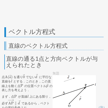
ベクトル方程式
直線のベクトル方程式
直線の通る1点と方向ベクトルが与
えられたとき
無題
⃗
⃗
⃗
A
(
)
0
点
を通り
でない
に平行な
A
(
a
a
→
)
0
→
d
d
→
直線を
とする．このとき，この直
l
l
⃗
P
線上を動く点
の位置ベクトル
の
P
p
p
→
表し方を考えよう．
P
まず，点
が直線
上にある限り，
P
l
l
−
→
⃗
AP
∥
必ず
であるから，ベクト
AP
→
∥
d
d
→
（注）
ルの平行条件より