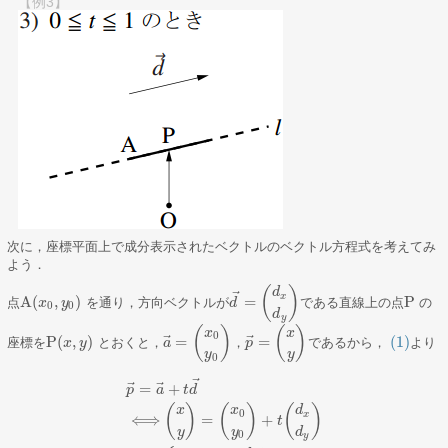
【例3】
次に，座標平面上で成分表示されたベクトルのベクトル方程式を考えてみ
よう．
(
)
d
⃗
x
A
(
,
)
=
P
点
を通り，方向ベクトルが
である直線上の点
の
A
(
x
x
0
,
y
0
y
)
d
d
→
=
(
d
x
d
y
)
P
0
0
d
y
(
)
(
)
x
x
0
⃗
⃗
P
(
,
)
=
=
(1)
座標を
とおくと，
，
であるから，
より
P
(
x
x
,
y
)
y
a
p
(1)
a
→
=
(
x
0
y
0
)
，
p
→
=
(
x
y
)
y
y
0
⃗
⃗
⃗
=
+
p
a
t
d
(
)
(
)
(
)
x
x
d
0
x
⟺
=
+
t
p
→
=
a
→
+
t
d
→
⟺
(
x
y
)
=
(
x
0
y
0
)
+
t
(
d
x
d
y
)
⟺
{
x
=
x
0
+
d
x
t
y
=
y
0
y
y
d
0
y