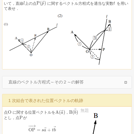
⃗
P
(
)
いて，直線
上の点
に関するベクトル方程式を適当な実数
を用い
l
l
P
(
p
p
→
)
t
t
て表せ．
直線のベクトル方程式～その２～の解答
1 次結合で表された位置ベクトルの軌跡
⃗
無題
⃗
O
A
(
)
B
(
)
点
に関する位置ベクトルを
，
O
a
b
A
(
a
→
)
，
B
(
b
→
)
P
とし，点
が
P
−
−
→
⃗
⃗
OP
=
+
OP
→
=
s
s
a
a
→
+
t
t
b
b
→