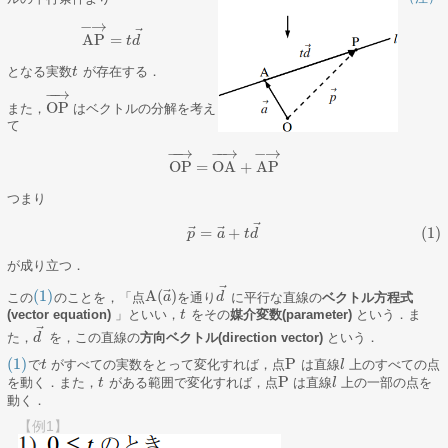
−
→
⃗
AP
=
AP
→
=
t
d
t
→
d
となる実数
が存在する．
t
t
−
−
→
OP
また，
はベクトルの分解を考え
OP
→
て
−
−
→
−
→
−
−
→
OP
=
OA
+
AP
OP
→
=
OA
→
+
AP
→
つまり
⃗
(1)
p
→
=
a
→
+
t
d
→
⃗
⃗
=
+
(1)
p
a
t
d
が成り立つ．
⃗
⃗
(1)
A
(
)
この
のことを，「点
を通り
に平行な直線の
ベクトル方程式
(1)
A
(
a
a
→
)
d
d
→
(vector equation)
」といい，
をその
媒介変数(parameter)
という．ま
t
t
⃗
た，
を，この直線の
方向ベクトル(direction vector)
という．
d
d
→
(1)
P
で
がすべての実数をとって変化すれば，点
は直線
上のすべての点
(1)
t
t
P
l
l
P
を動く．また，
がある範囲で変化すれば，点
は直線
上の一部の点を
t
t
P
l
l
動く．
【例1】