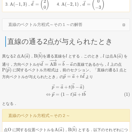
2
0
(
)
(
)
⃗
⃗
A
(
−
1
,
3
)
=
A
(
−
2
,
1
)
=
，
，
d
d
A
(
−
1
,
3
)
，
d
→
=
(
2
0
)
A
(
−
2
,
1
)
，
d
→
=
(
0
−
3
)
0
−
3
直線のベクトル方程式～その１～の解答
直線の通る2点が与えられたとき
⃗
⃗
⃗
A
(
)
B
(
)
A
(
)
異なる2 点
，
を通る直線を
とする．このとき，
は点
を
a
b
l
l
l
l
A
(
a
a
→
)
A
(
a
→
)
，
B
(
b
→
)
−
−
→
⃗
⃗
⃗
=
AB
=
−
通り，方向ベクトルが
の直線であるから，
上の点
d
d
→
=
AB
→
=
b
→
b
−
a
a
→
l
l
⃗
P
(
)
に関するベクトル方程式は，前のセクション、「直線の通る1 点と
P
(
p
p
→
)
⃗
⃗
⃗
=
+
方向ベクトルが与えられたとき」の
より
p
p
→
=
a
a
→
+
t
t
d
d
→
⃗
p
→
=
a
→
+
t
(
b
→
−
a
→
)
(1)
⇔
p
→
=
(
1
−
t
)
a
→
+
t
b
→
⃗
⃗
⃗
=
+
(
−
)
p
a
t
b
a
⃗
⃗
⃗
⇔
=
(
1
−
)
+
(1)
p
t
a
t
b
となる．
直線のベクトル方程式～その２～
⃗
⃗
O
A
(
)
B
(
)
点
に関する位置ベクトルを
，
とする．以下のそれぞれにつ
O
a
b
A
(
a
→
)
，
B
(
b
→
)