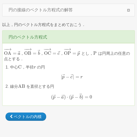
円の接線のベクトル方程式の解答
以上，円のベクトル方程式をまとめておこう．
円のベクトル方程式
−
−
→
−
−
→
−
−
→
−
−
→
⃗
⃗
⃗
⃗
OA
=
OB
=
OC
=
OP
=
P
，
，
，
とし，
は円周上の任意の
a
b
c
p
P
OA
→
=
a
→
，
OB
→
=
b
→
，
OC
→
=
c
→
，
OP
→
=
p
→
点とする．
C
中心
，半径
の円
C
r
r
⃗
⃗
|
−
|
=
|
p
p
→
−
c
c
→
|
=
r
r
AB
線分
を直径とする円
AB
⃗
⃗
⃗
⃗
(
−
)
⋅
(
−
)
=
0
(
p
p
→
−
a
a
→
)
⋅
(
p
p
→
−
b
b
→
)
=
0
ベクトルの内積