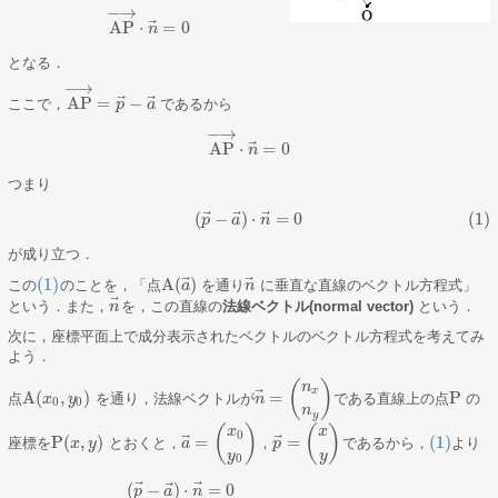
−
→
⃗
AP
⋅
=
0
AP
→
⋅
n
n
→
=
0
となる．
−
→
⃗
⃗
AP
=
−
ここで，
であるから
AP
→
=
p
p
→
−
a
a
→
−
→
⃗
AP
⋅
=
0
AP
→
⋅
n
n
→
=
0
つまり
⃗
⃗
⃗
(
−
)
⋅
=
0
(1)
(1)
(
p
→
−
a
→
)
⋅
n
→
=
0
p
a
n
が成り立つ．
⃗
⃗
(1)
A
(
)
この
のことを，「点
を通り
に垂直な直線のベクトル方程式」
(1)
A
(
a
a
→
)
n
n
→
⃗
という．また，
を，この直線の
法線ベクトル(normal vector)
という．
n
n
→
次に，座標平面上で成分表示されたベクトルのベクトル方程式を考えてみ
よう．
(
)
n
x
⃗
A
(
,
)
=
P
点
を通り，法線ベクトルが
である直線上の点
の
A
(
x
x
0
,
y
0
y
)
n
n
→
=
(
n
x
n
y
)
P
0
0
n
y
(
)
(
)
x
x
0
⃗
⃗
P
(
,
)
=
=
(1)
座標を
とおくと，
，
であるから，
より
P
(
x
x
,
y
)
y
a
p
(1)
a
→
=
(
x
0
y
0
)
，
p
→
=
(
x
y
)
y
y
0
⃗
⃗
⃗
(
−
)
⋅
=
0
p
a
n