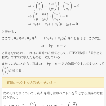
{
(
)
(
)
}
(
)
x
x
n
0
x
⇔
−
⋅
=
0
y
y
n
0
y
(
p
→
−
a
→
)
⋅
n
→
=
0
⇔
{
(
x
y
)
−
(
x
0
y
0
)
}
⋅
(
n
x
n
y
)
=
0
⇔
(
x
−
x
0
y
−
y
0
)
⋅
(
n
−
(
)
(
)
x
x
n
0
x
⇔
⋅
=
0
−
y
y
n
0
y
⇔
(
−
)
+
(
−
)
=
0
n
x
x
n
y
y
0
0
x
y
と表せる．
−
(
+
)
ここで，
を
，
を
，
を
とおけば，この式は
n
n
x
a
n
b
n
x
n
y
c
c
a
，
n
y
b
，
−
(
n
x
x
0
+
n
y
y
0
)
0
0
x
y
x
y
+
+
=
0
a
x
a
x
+
b
b
y
y
+
c
c
=
0
と書きなおされ，これはの直線の方程式として，FTEXT数学II『図形と方
程式』ですでに学んだものと一致している．
+
+
=
0
また，このことから，直線
の法線ベクトルの1 つとして
a
a
x
x
+
b
y
+
b
y
c
=
0
c
(
)
a
が拾える．
(
a
b
)
b
直線のベクトル方程式～その３～
⃗
A
次のそれぞれについて，点
を通り法線ベクトルを
とする直線の方程
A
n
n
→
式を求めよ．
4
−
3
⃗
⃗