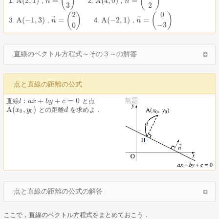
(
)
(
)
A
(
2
,
1
)
=
A
(
4
,
0
)
=
，
，
n
n
A
(
2
,
1
)
，
n
→
=
(
4
3
)
A
(
4
,
0
)
，
n
→
=
(
−
3
2
)
3
2
2
0
(
)
(
)
⃗
⃗
A
(
−
1
,
3
)
=
A
(
−
2
,
1
)
=
，
，
n
n
A
(
−
1
,
3
)
，
n
→
=
(
2
0
)
A
(
−
2
,
1
)
，
n
→
=
(
0
−
3
)
0
−
3
直線のベクトル方程式～その３～の解答
点と直線の距離の公式
:
+
+
=
0
無題
直線
と点
l
l
:
a
x
a
+
x
b
y
+
c
b
=
y
0
c
A
(
,
)
との距離
を求めよ．
A
(
x
x
0
,
y
0
y
)
d
d
0
0
点と直線の距離の公式の解答
ここで，直線のベクトル方程式をまとめておこう．