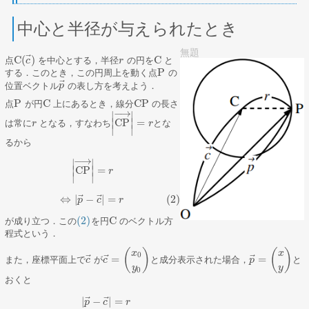
中心と半径が与えられたとき
無題
⃗
C
(
)
C
点
を中心とする，半径
の円を
と
C
(
c
c
→
)
r
r
C
P
する．このとき，この円周上を動く点
の
P
⃗
位置ベクトル
の表し方を考えよう．
p
p
→
P
C
CP
点
が円
上にあるとき，線分
の長さ
P
C
CP
−
→
∣
∣
CP
=
∣
∣
は常に
となる，すなわち
とな
r
r
|
CP
→
|
=
r
r
∣
∣
るから
−
→
∣
∣
CP
=
∣
∣
|
CP
→
|
=
r
r
∣
∣
⃗
⃗
⇔
|
−
|
=
(2)
(2)
⇔
|
p
→
−
c
→
|
=
r
p
c
r
(2)
C
が成り立つ．この
を円
のベクトル方
(2)
C
程式という．
(
)
(
)
x
x
0
⃗
⃗
⃗
=
=
また，座標平面上で
が
と成分表示された場合，
と
c
c
→
c
c
→
=
(
x
0
y
0
)
p
p
→
=
(
x
y
)
y
y
0
おくと
⃗
⃗
|
−
|
=
p
c
r