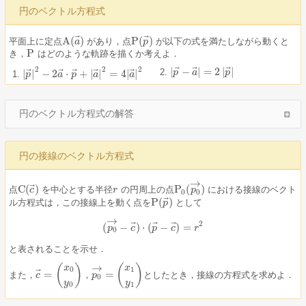
円のベクトル方程式
⃗
⃗
A
(
)
P
(
)
平面上に定点
があり，点
が以下の式を満たしながら動くと
A
(
a
a
→
)
P
(
p
p
→
)
P
き，
はどのような軌跡を描くか考えよ．
P
⃗
⃗
⃗
2
2
2
|
−
|
=
2
|
|
⃗
⃗
⃗
⃗
⃗
|
p
p
→
−
a
a
→
|
=
2
|
p
→
p
|
|
|
−
2
⋅
+
|
|
=
4
|
|
|
p
p
→
|
2
−
2
a
a
→
⋅
p
p
→
+
|
a
a
→
|
2
=
4
|
a
a
→
|
2
円のベクトル方程式の解答
円の接線のベクトル方程式
→
⃗
C
(
)
P
(
)
点
を中心とする半径
の円周上の点
における接線のベクト
C
(
c
c
→
)
r
r
P
0
(
p
p
0
→
)
0
0
⃗
P
(
)
ル方程式は，この接線上を動く点を
として
P
(
p
p
→
)
→
2
⃗
⃗
⃗
(
−
)
⋅
(
−
)
=
(
p
p
0
→
−
c
c
→
)
⋅
(
p
p
→
−
c
c
→
)
=
r
r
2
0
と表されることを示せ．
→
(
)
(
)
x
x
0
1
⃗
=
=
また，
，
としたとき，接線の方程式を求めよ．
c
p
c
→
=
(
x
0
y
0
)
，
p
0
→
=
(
x
1
y
1
)
0
y
y
0
1