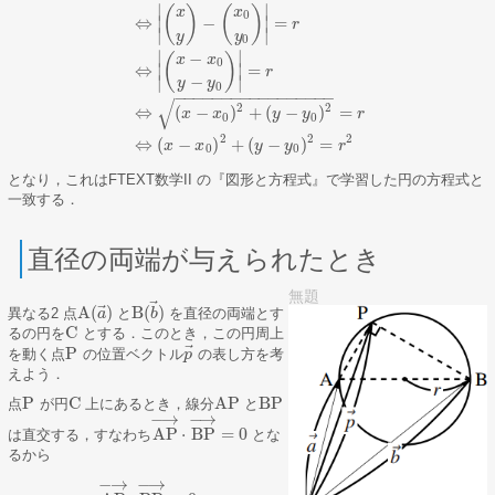
∣
∣
(
)
(
)
x
x
0
⇔
−
=
∣
∣
r
∣
∣
y
y
0
∣
∣
−
(
)
x
x
0
|
p
→
−
c
→
|
=
r
⇔
|
(
x
y
)
−
(
x
0
y
0
)
|
=
r
⇔
|
(
x
−
x
0
y
−
y
0
)
|
=
r
⇔
(
x
−
x
0
)
2
+
(
⇔
=
∣
∣
r
−
∣
∣
y
y
0
−
−
−
−
−
−
−
−
−
−
−
−
−
−
−
−
−
√
2
2
⇔
(
−
)
+
(
−
)
=
x
x
y
y
r
0
0
2
2
2
⇔
(
−
)
+
(
−
)
=
x
x
y
y
r
0
0
となり，これはFTEXT数学II の『図形と方程式』で学習した円の方程式と
一致する．
直径の両端が与えられたとき
無題
⃗
⃗
A
(
)
B
(
)
異なる2 点
と
を直径の両端とす
A
(
a
a
→
)
B
(
b
b
→
)
C
るの円を
とする．このとき，この円周上
C
⃗
P
を動く点
の位置ベクトル
の表し方を考
P
p
p
→
えよう．
P
C
AP
BP
点
が円
上にあるとき，線分
と
P
C
AP
BP
−
→
−
→
AP
⋅
BP
=
0
は直交する，すなわち
とな
AP
→
⋅
BP
→
=
0
るから
−
→
−
→