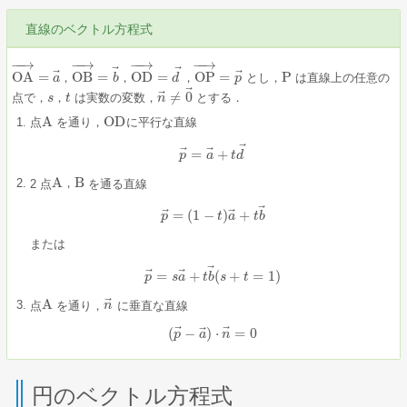
直線のベクトル方程式
−
−
→
−
−
→
−
−
→
−
−
→
⃗
⃗
⃗
⃗
OA
=
OB
=
OD
=
OP
=
P
，
，
，
とし，
は直線上の任意の
OA
→
=
a
a
→
OB
→
=
b
b
→
OD
→
=
d
d
→
OP
→
=
p
p
→
P
⃗
⃗
≠
0
点で，
，
は実数の変数，
とする．
s
t
n
n
→
≠
0
→
s
，
t
A
OD
点
を通り，
に平行な直線
A
OD
⃗
⃗
⃗
=
+
p
p
→
=
a
a
→
+
t
t
d
d
→
A
B
2 点
，
を通る直線
A
，
B
⃗
⃗
⃗
=
(
1
−
)
+
p
p
→
=
(
1
−
t
)
a
t
→
a
+
t
b
→
t
b
または
⃗
⃗
⃗
=
+
(
+
=
1
)
p
p
→
s
=
a
s
a
→
t
+
b
t
b
s
→
(
s
+
t
t
=
1
)
⃗
A
点
を通り，
に垂直な直線
A
n
n
→
⃗
⃗
⃗
(
−
)
⋅
=
0
(
p
p
→
−
a
a
→
)
⋅
n
n
→
=
0
円のベクトル方程式