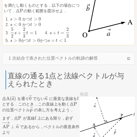
を満たし動くものとする．以下の場合につ
P
いて，点
の動く範囲を図示せよ．
P
>
0
>
0
かつ
s
s
>
0
t
t
>
0
<
0
>
0
かつ
s
s
<
0
t
t
>
0
5
2
2
+
=
1
+
=
5
2
s
s
+
2
3
t
=
t
1
s
s
+
t
=
t
2
3
2
3
3
>
0
>
0
+
<
1
かつ
かつ
s
s
>
0
t
t
>
0
s
s
+
t
<
t
1
1 次結合で表された位置ベクトルの軌跡の解答
直線の通る1点と法線ベクトルが与
えられたとき
無題
⃗
⃗
⃗
A
(
)
0
点
を通り
でない
に垂直な直線を
A
(
a
a
→
)
0
→
n
n
→
l
l
P
とする．このとき，この直線上を動く点
P
⃗
の位置ベクトル
の表し方を考えよう．
p
p
→
P
まず，点
が直線
上にある限り，必ず
P
l
l
−
→
⃗
AP
⊥
であるから，ベクトルの垂直条件
AP
→
⊥
n
n
→
より