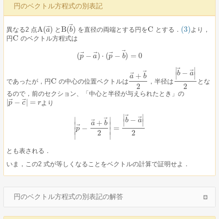
円のベクトル方程式の別表記
⃗
⃗
A
(
)
B
(
)
C
(3)
異なる2 点
と
を直径の両端とする円を
とする．
より，
A
(
a
a
→
)
B
(
b
b
→
)
C
(3)
C
円
のベクトル方程式は
C
⃗
⃗
⃗
⃗
(
−
)
⋅
(
−
)
=
0
(
p
p
→
−
a
a
→
)
⋅
(
p
p
→
−
b
b
→
)
=
0
⃗
∣
∣
⃗
−
⃗
b
a
⃗
∣
∣
+
a
b
C
であったが，円
の中心の位置ベクトルは
，半径は
とな
C
a
→
+
b
→
2
|
b
→
−
a
→
|
2
2
2
るので，前のセクション、「中心と半径が与えられたとき」の
⃗
⃗
|
−
|
=
より
|
p
p
→
−
c
c
→
|
=
r
r
⃗
∣
∣
⃗
−
⃗
∣
∣
b
a
⃗
∣
∣
+
a
b
∣
∣
⃗
−
=
|
p
p
→
−
a
→
+
b
→
2
|
=
|
b
→
−
a
→
|
2
∣
∣
2
2
∣
∣
とも表される．
いま，この2 式が等しくなることをベクトルの計算で証明せよ．
円のベクトル方程式の別表記の解答