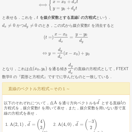
=
+
{
x
x
d
t
0
x
⟺
=
+
y
y
d
t
0
y
と表せる．これを，
を媒介変数とする直線
の方程式
という．
t
t
l
l
≠
0
≠
0
かつ
のとき，この式から媒介変数
を消去すると
d
d
x
≠
0
d
d
y
≠
0
t
t
x
y
−
−
y
y
x
x
0
0
(
=
)
=
t
(
t
=
)
x
−
x
0
d
x
=
y
−
y
0
d
y
d
d
x
y
d
y
⇔
=
(
−
)
+
y
⇔
y
=
d
y
d
x
x
(
x
−
x
0
x
)
+
y
0
y
0
0
d
x
d
y
(
,
)
となり，これは点
を通る傾き
の直線の方程式として，FTEXT
(
x
x
0
,
y
y
0
)
d
y
d
x
0
0
d
x
数学II の『図形と方程式』ですでに学んだものと一致している．
直線のベクトル方程式～その１～
⃗
A
以下のそれぞれについて，点
を通り方向ベクトルを
とする直線
の
A
d
d
→
l
l
方程式を，媒介変数
を用いて表せ．また，媒介変数を用いない形で直
t
t
線の方程式を表せ．
4
−
3
(
)
(
)
⃗
⃗
A
(
2
,
1
)
=
A
(
4
,
0
)
=
，
，
d
d
A
(
2
,
1
)
，
d
→
=
(
4
3
)
A
(
4
,
0
)
，
d
→
=
(
−
3
2
)
3
2