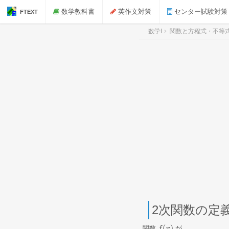
数学教科書
英作文対策
センター試験対策
FTEXT
数学I
関数と方程式・不等
2次関数の定
(
)
関数
が
f
f
(
x
x
)