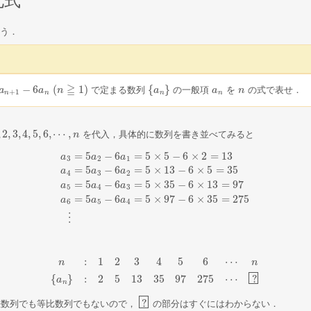
化式
う．
≧
−
6
(
1
)
{
}
で定まる数列
の一般項
を
の式で表せ．
a
n
(
n
≧
1
)
a
n
{
a
a
n
}
a
a
n
n
n
+
1
n
n
n
n
,
2
,
3
,
4
,
5
,
6
,
⋯
,
を代入，具体的に数列を書き並べてみると
3
,
4
,
5
,
6
,
⋯
,
n
n
=
5
−
6
=
5
×
5
−
6
×
2
=
13
a
a
a
3
2
1
=
5
−
6
=
5
×
13
−
6
×
5
=
35
a
a
a
4
3
2
=
5
−
6
=
5
×
35
−
6
×
13
=
97
a
a
a
a
3
=
5
a
2
−
6
a
1
=
5
×
5
−
6
×
2
=
13
a
4
=
5
a
3
−
6
a
2
=
5
×
13
−
6
×
5
=
35
a
5
=
5
a
4
5
4
3
=
5
−
6
=
5
×
97
−
6
×
35
=
275
a
a
a
6
5
4
⋮
:
1
2
3
4
5
6
⋯
n
n
n
:
1
2
3
4
5
6
⋯
n
{
a
n
}
:
2
5
13
35
97
275
⋯
?
{
}
:
2
5
13
35
97
275
⋯
?
a
n
?
数列でも等比数列でもないので，
の部分はすぐにはわからない．
?