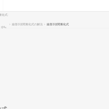
漸化式:
線形3項間漸化式の解法
線形3項間漸化式
1
+
q
a
n
+
q
a
n