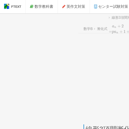
数学教科書
英作文対策
センター試験対策
FTEXT
線形3項間
+
2
a
n
数学B
漸化式
a
n
+
2
=
p
a
n
+
=
+
1
p
a
n