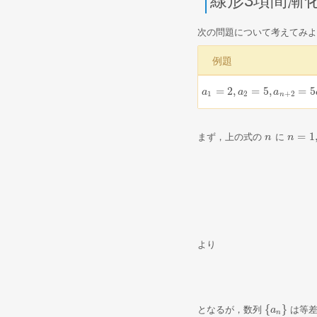
線形3項間漸
次の問題について考えてみよ
例題
=
2
,
=
5
,
=
5
a
a
1
=
2
,
a
2
=
a
5
,
a
n
+
2
=
a
5
a
n
+
1
−
6
a
1
2
+
2
n
=
1
まず，上の式の
に
n
n
n
n
=
1
,
2
,
より
{
}
となるが，数列
は等差
{
a
a
n
}
n