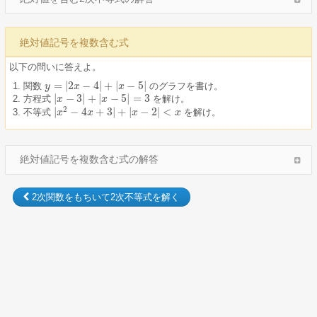
絶対値記号を複数含む式
以下の問いに答えよ。
=
|
2
−
4
|
+
|
−
5
|
関数
のグラフを書け。
y
y
=
|
2
x
−
4
x
|
+
|
x
−
5
|
x
|
−
3
|
+
|
−
5
|
=
3
方程式
を解け。
|
x
x
−
3
|
+
|
x
−
5
|
=
x
3
2
|
−
4
+
3
|
+
|
−
2
|
<
不等式
を解け。
|
x
x
2
−
4
x
+
x
3
|
+
|
x
−
2
|
<
x
x
x
絶対値記号を複数含む式の解答
2次関数をもちいて2次不等式を解く