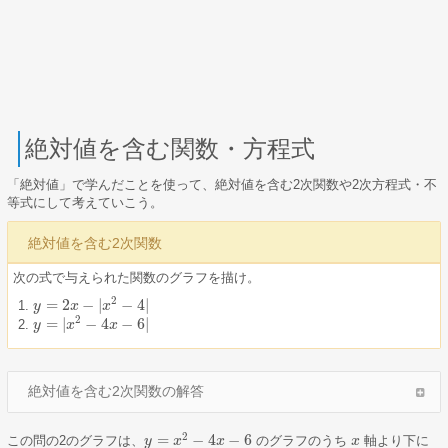
絶対値を含む関数・方程式
「絶対値」で学んだことを使って、絶対値を含む2次関数や2次方程式・不
等式にして考えていこう。
絶対値を含む2次関数
次の式で与えられた関数のグラフを描け。
2
=
2
−
|
−
4
|
y
y
=
2
x
−
x
|
x
2
−
4
x
|
2
=
|
−
4
−
6
|
y
y
=
|
x
2
−
x
4
x
−
6
|
x
絶対値を含む2次関数の解答
2
=
−
4
−
6
この問の2のグラフは、
のグラフのうち
軸より下に
y
y
=
x
2
x
−
4
x
−
6
x
x
x