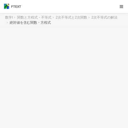
FTEXT
数学I
関数と方程式・不等式
2次不等式と2次関数
2次不等式の解法
絶対値を含む関数・方程式