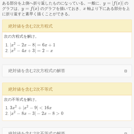
=
|
(
)
|
ある部分を上側へ折り返したものになっている。一般に、
の
y
y
=
|
f
(
x
f
)
|
x
=
(
)
グラフは、
のグラフを描いておき、
軸より下にある部分を上
y
y
=
f
(
x
f
)
x
x
x
に折り返すと素早く描くことができる。
絶対値を含む2次方程式
次の方程式を解け。
2
|
−
2
−
8
|
=
6
+
1
|
x
x
2
−
2
x
−
x
8
|
=
6
x
+
1
x
2
|
−
4
+
3
|
=
2
−
|
x
x
2
−
4
x
+
x
3
|
=
2
−
x
x
絶対値を含む2次方程式の解答
絶対値を含む2次不等式
次の不等式を解け。
2
2
3
+
|
−
9
|
<
16
3
x
x
2
+
|
x
2
−
x
9
|
<
16
x
x
2
|
−
8
−
3
|
−
2
−
8
>
0
|
x
x
2
−
8
x
−
x
3
|
−
2
x
−
8
>
0
x
絶対値を含む2次不等式の解答