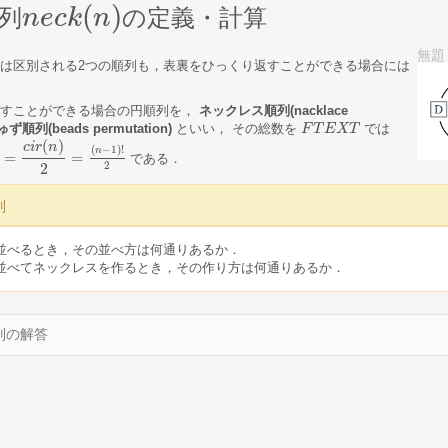
(
)
列
の定義・計算
n
n
e
e
c
c
k
k
(
n
n
)
無題
は区別される2つの順列も，表裏をひっくり返すことができる場合には
返すことができる場合の円順列を，
ネックレス順列(nacklace
順列(beads permutation)
といい， その総数を
では
F
F
T
T
E
E
X
T
X
T
(
)
c
i
r
n
(
−
1
)
!
n
=
=
である．
c
i
r
(
n
)
2
=
(
n
−
1
)
!
2
2
2
列
並べるとき，その並べ方は何通りあるか．
並べてネックレスを作るとき，その作り方は何通りあるか．
列の解答