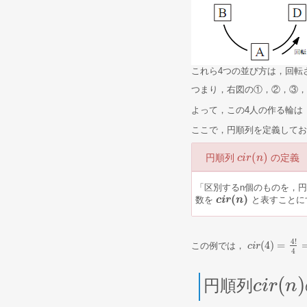
これら4つの並び方は，回転
つまり，右図の①，②，③，
よって，この4人の作る輪は
ここで，円順列を定義してお
(
)
円順列
の定義
c
c
i
i
r
r
(
n
n
)
「区別するn個のものを，
(
)
数を
と表すことに
c
c
i
i
r
r
(
n
)
n
4
!
(
4
)
=
この例では，
c
c
i
i
r
r
(
4
)
=
4
!
4
=
3
!
=
4
(
)
円順列
c
c
i
i
r
r
(
n
)
n