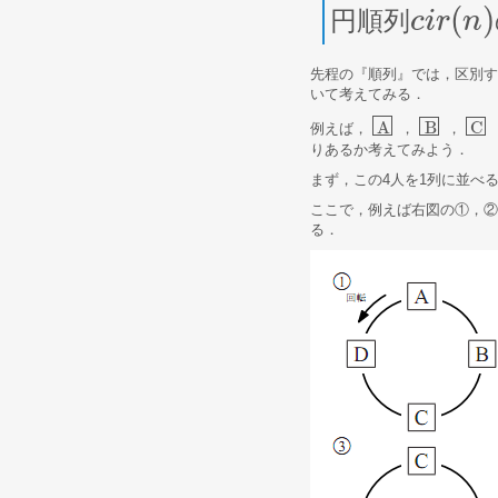
(
)
円順列
c
c
i
i
r
r
(
n
)
n
先程の『順列』では，区別す
いて考えてみる．
A
B
C
例えば，
，
，
A
B
C
りあるか考えてみよう．
まず，この4人を1列に並べ
ここで，例えば右図の①，
る．