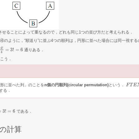
させることによって重なるので，どれも同じ1つの並び方だと考えられる．
④のように，“順送り”に並ぶ4つの順列は，円形に並べた場合には同一視する
4
!
=
3
!
=
6
通りある．
4
!
4
=
3
!
=
6
4
こう．
円形に並べた列」のことを
n個の円順列(circular permutation)
という．
F
F
T
T
E
E
X
T
する．
=
3
!
=
6
である．
6
の計算