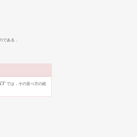
のである．
では，その並べ方の総
X
T