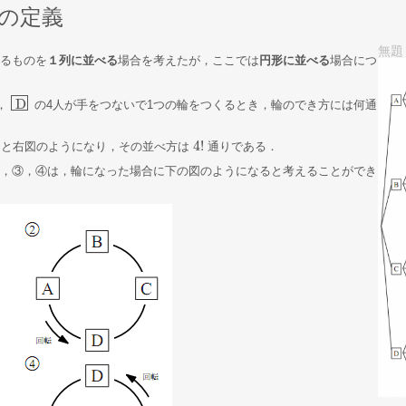
の定義
無題
るものを
１列に並べる
場合を考えたが，ここでは
円形に並べる
場合につ
D
，
の4人が手をつないで1つの輪をつくるとき，輪のでき方には何通
D
4
!
ると右図のようになり，その並べ方は
通りである．
4
!
②，③，④は，輪になった場合に下の図のようになると考えることができ