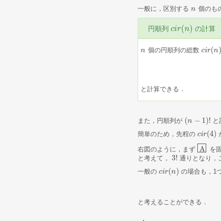
一般に，区別する
個のも
n
n
(
)
円順列
の計算
c
c
i
i
r
r
(
n
n
)
(
個の円順列の総数
n
n
c
c
i
i
r
r
(
n
n
)
と計算できる．
(
−
1
)
!
また，円順列が
と
(
n
n
−
1
)
!
(
4
)
簡単のため，先程の
c
c
i
i
r
r
(
4
)
A
右図のように，まず
を
A
3
!
と考えて，
通りとなり，
3
!
(
)
一般の
の場合も，1
c
c
i
i
r
r
(
n
n
)
と考えることができる．