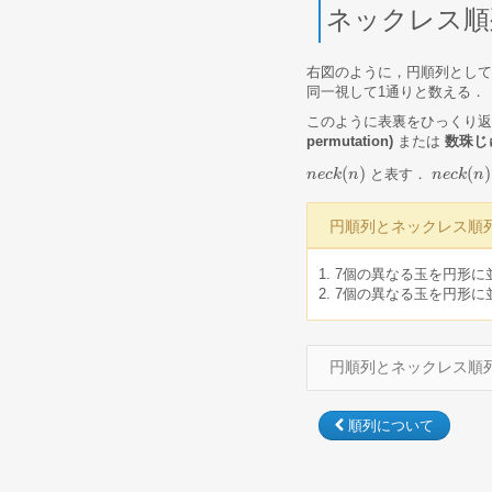
ネックレス順
右図のように，円順列として
同一視して1通りと数える．
このように表裏をひっくり
permutation)
または
数珠じゅず
(
)
(
)
と表す．
n
n
e
e
c
c
k
k
(
n
n
)
n
n
e
e
c
c
k
k
(
n
n
)
=
円順列とネックレス順
7個の異なる玉を円形に
7個の異なる玉を円形に
円順列とネックレス順
順列について