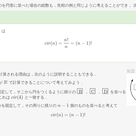
のを円形に並べた場合の総数も，先程の例と同じように考えることができ， 
)
は
!
n
(
)
=
=
(
−
1
)
!
c
i
r
n
c
i
r
(
n
)
=
n
!
n
=
(
n
−
n
1
)
!
n
無題
計算される理由は，次のように説明することもできる．
3
!
が
で計算できることについて考えてみよう．
3
!
B
C
D
固定して，そこから円をつくるように残りの
，
，
を並べる
B
C
D
(
4
)
これは
と一致する．
c
c
i
i
r
r
(
4
)
−
1
つを固定して，その周りに残りの
個のものを並べると考えて
n
n
−
1
(
)
=
(
−
1
)
!
c
i
r
c
n
i
r
(
n
)
=
(
n
n
−
1
)
!