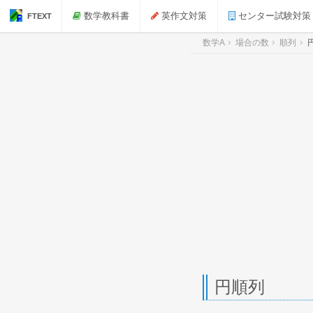
数学教科書
英作文対策
センター試験対策
FTEXT
数学A
場合の数
順列
円順列