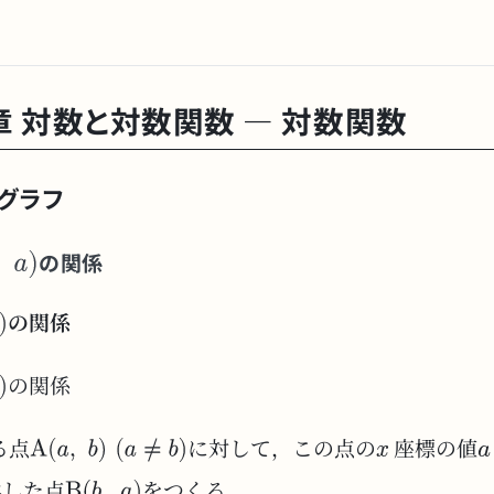
5章 対数と対数関数 — 対数関数
グラフ
の関係
の関係
の関係
る点
に対して，この点の
座標の値
換した点
をつくる．