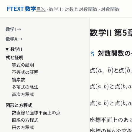
FTEXT 数学
目次
› 数学II › 対数と対数関数 › 対数関数
数学I →
数学II 第
数学A →
数学II
対数関数の
式と証明
等式の証明
点
と点
不等式の証明
複素数
多項式の除法
点
と点
高次方程式
点
と点
図形と方程式
数直線と座標平面上の点
直線の方程式
座標平面上のあ
円の方程式
座標の値
を交