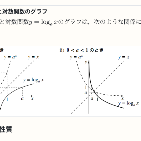
と対数関数のグラフ
と対数関数
のグラフは，次のような関係
性質