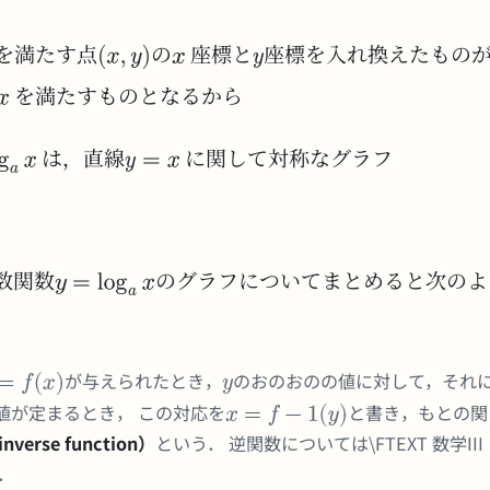
を満たす点
の
座標と
座標を入れ換えたもの
を満たすものとなるから
は，直線
に関して対称なグラフ
数関数
のグラフについてまとめると次のよ
が与えられたとき，
のおのおのの値に対して，それ
値が定まるとき， この対応を
と書き，もとの関
verse function）
という． 逆関数については\FTEXT 数学III
．