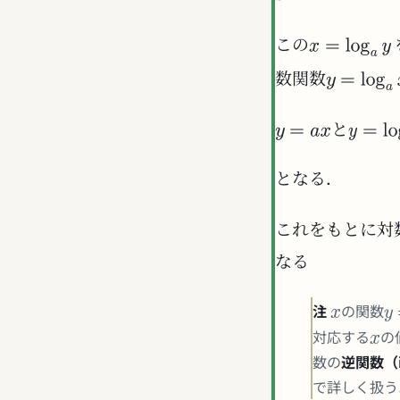
この
数関数
と
となる．
これをもとに対
なる
注
の関数
対応する
の
数の
逆関数（in
で詳しく扱う