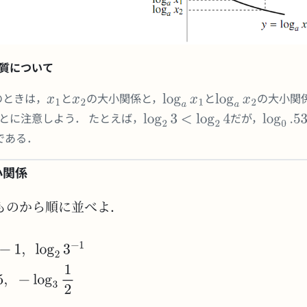
質について
のときは，
と
の大小関係と，
と
の大小関
とに注意しよう． たとえば，
だが，
である．
小関係
ものから順に並べよ．