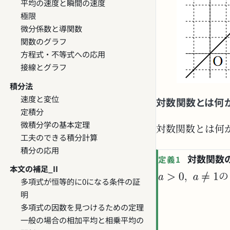
平均の速度と瞬間の速度
極限
微分係数と導関数
関数のグラフ
方程式・不等式への応用
接線とグラフ
積分法
速度と変位
対数関数とは何
定積分
微積分学の基本定理
対数関数とは何
工夫のできる積分計算
積分の応用
対数関数
定義1
本文の補足_II
の
多項式が恒等的に0になる条件の証
明
多項式の因数を見つけるための定理
一般の場合の相加平均と相乗平均の