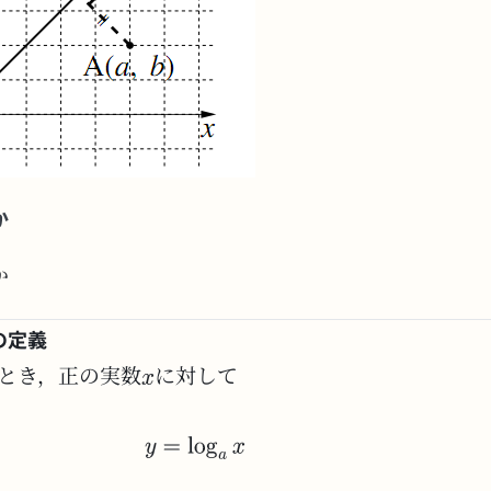
か
か
の定義
とき，正の実数
に対して