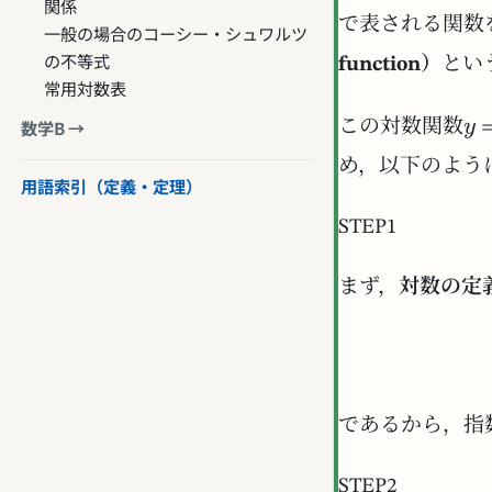
関係
で表される関数
一般の場合のコーシー・シュワルツ
の不等式
function）
とい
常用対数表
数学B →
この対数関数
め，以下のよう
用語索引（定義・定理）
STEP1
まず，
対数の定
であるから，指
STEP2