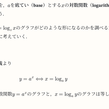
を，
を
底てい（base）
とする
の
対数関数（logarith
う．
のグラフがどのような形になるのかを調べる
に考えていく．
義
より
数関数
のグラフと，
のグラフは等