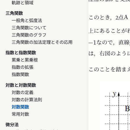
軌跡と領域
三角関数
このとき，2点
一般角と弧度法
三角関数について
上にあることがわ
三角関数のグラフ
三角関数の加法定理とその応用
なので，直線
指数と指数関数
は，右図のよう
累乗と累乗根
指数の拡張
このことを踏ま
指数関数
対数と対数関数
対数の定義
対数の計算法則
対数関数
常用対数
微分法