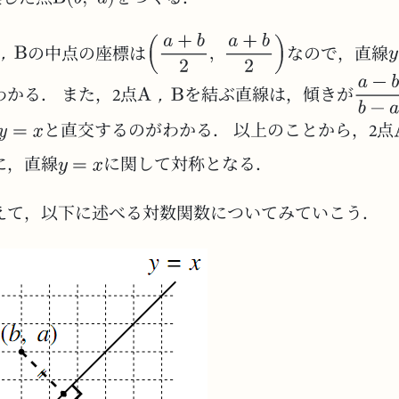
，
の中点の座標は
なので，直線
，
かる． また，2点
を結ぶ直線は，傾きが
と直交するのがわかる． 以上のことから，2点
に，直線
に関して対称となる．
えて，以下に述べる対数関数についてみていこう．