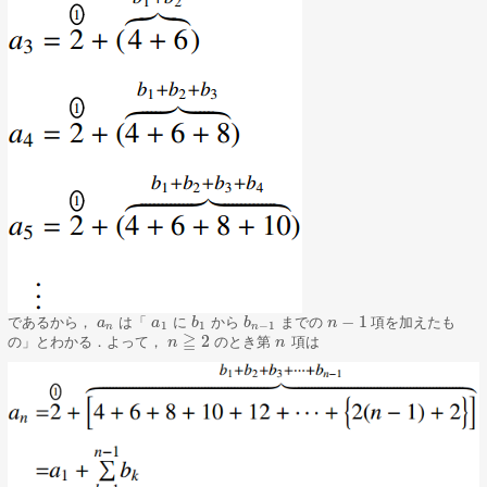
−
1
であるから，
は「
に
から
までの
項を加えたも
a
a
n
a
a
1
b
b
1
b
b
n
−
1
n
n
−
1
1
1
−
1
n
n
≧
2
の」とわかる．よって，
のとき第
項は
n
n
≧
2
n
n