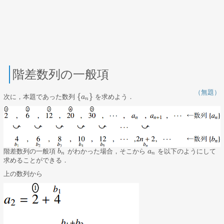
階差数列の一般項
（無題）
{
}
次に，本題であった数列
を求めよう．
{
a
a
n
}
n
階差数列の一般項
がわかった場合，そこから
を以下のようにして
b
b
n
a
a
n
n
n
求めることができる．
上の数列から