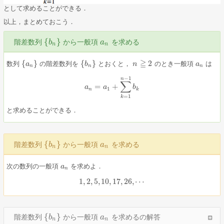
として求めることができる．
以上，まとめておこう．
{
}
階差数列
から一般項
を求める
{
b
b
n
}
a
a
n
n
n
≧
{
}
{
}
2
数列
の階差数列を
とおくと，
のとき一般項
は
{
a
a
n
}
{
b
b
n
}
n
n
≧
2
a
a
n
n
n
n
−
1
n
∑
=
+
a
a
n
=
a
1
+
a
∑
k
=
1
n
−
1
b
b
k
1
n
k
=
1
k
と求めることができる．
{
}
階差数列
から一般項
を求める
{
b
b
n
}
a
a
n
n
n
次の数列の一般項
を求めよ．
a
a
n
n
1
,
2
,
5
,
10
,
17
,
26
,
⋯
1
,
2
,
5
,
10
,
17
,
26
,
⋯
{
}
階差数列
から一般項
を求めるの解答
{
b
b
n
}
a
a
n
n
n