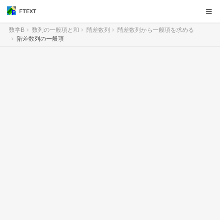
FTEXT
数学B
数列の一般項と和
階差数列
階差数列から一般項を求める
階差数列の一般項