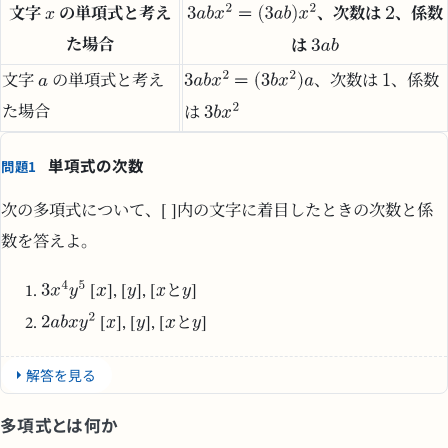
文字
の単項式と考え
、次数は
、係数
た場合
は
文字
の単項式と考え
、次数は
、係数
た場合
は
単項式の次数
問題1
次の多項式について、[ ]内の文字に着目したときの次数と係
数を答えよ。
[
], [
], [
と
]
[
], [
], [
と
]
解答を見る
多項式とは何か