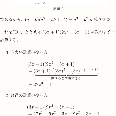
展開式
であるから、
が成り立つ。
これを使い、たとえば
は次のように
計算する。
うまい計算のやり方
慣
れ
る
と
省
略
で
き
る
普通の計算のやり方