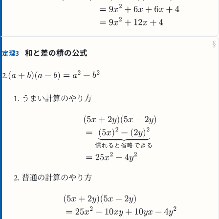
§
和と差の積の公式
定理3
2.
うまい計算のやり方
慣
れ
る
と
省
略
で
き
る
普通の計算のやり方