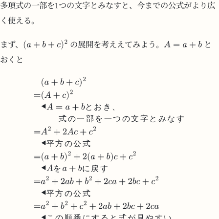
多項式の一部を1つの文字とみなすと、今までの公式がより広
く使える。
まず、
の展開を考ええてみよう。
と
おくと
と
お
き
、
式
の
一
部
を
一
つ
の
文
字
と
み
な
す
平
方
の
公
式
を
に
戻
す
平
方
の
公
式
こ
の
順
番
に
す
る
と
式
が
見
や
す
い