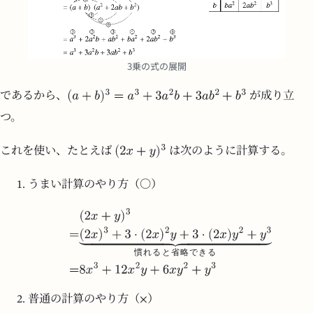
3乗の式の展開
であるから、
が成り立
つ。
これを使い、たとえば
は次のように計算する。
うまい計算のやり方（○）
慣
れ
る
と
省
略
で
き
る
普通の計算のやり方（×）