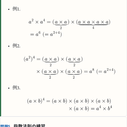
例1.
例2.
例3.
指数法則の練習
問題5