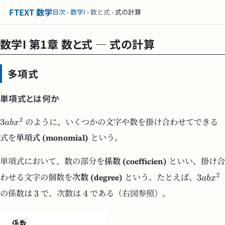
FTEXT 数学
目次
›
数学I
› 数と式 ›
式の計算
数学I 第1章 数と式 — 式の計算
多項式
単項式とは何か
のように、いくつかの文字や数を掛け合わせてできる
式を
単項式 (monomial)
という。
単項式において、数の部分を
係数 (coefficien)
といい、掛け合
わせる文字の個数を
次数 (degree)
という。たとえば、
の係数は
で、次数は
である（右図参照）。