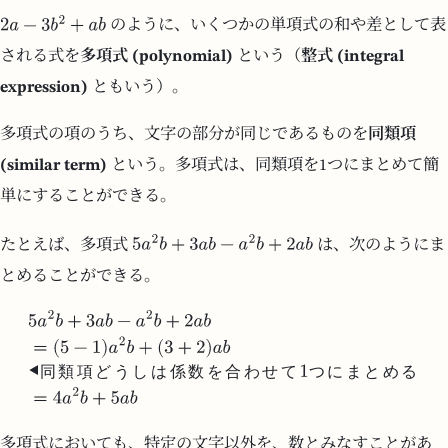
のように、いくつかの単項式の和や差として表
される式を
多項式 (polynomial)
という（
整式 (integral
expression)
ともいう）。
多項式の項のうち、文字の部分が同じであるものを
同類項
(similar term)
という。多項式は、同類項を1つにまとめて簡
単にすることができる。
たとえば、多項式
は、次のようにま
とめることができる。
同
類
項
ど
う
し
は
係
数
を
合
わ
せ
て
つ
に
ま
と
め
る
多項式においても、特定の文字以外を、数とみなすことがあ