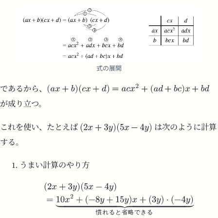
式の展開
であるから、
が成り立つ。
これを使い、たとえば
は次のように計算
する。
うまい計算のやり方
慣
れ
る
と
省
略
で
き
る