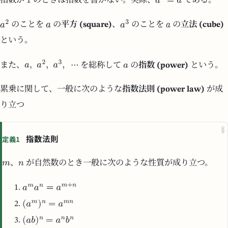
指数が
のときは指数を書かない。実際、
である。
のことを
の
平方 (square)
、
のことを
の
立法 (cube)
という。
また、
を総称して
の
指数 (power)
という。
累乗に関して、一般に次のような
指数法則 (power law)
が成
り立つ
§
指数法則
定義1
、
が自然数のとき一般に次のような性質が成り立つ。