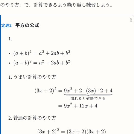
のやり方」で、計算できるよう繰り返し練習しよう。
§
平方の公式
定理2
うまい計算のやり方
慣
れ
る
と
省
略
で
き
る
普通の計算のやり方