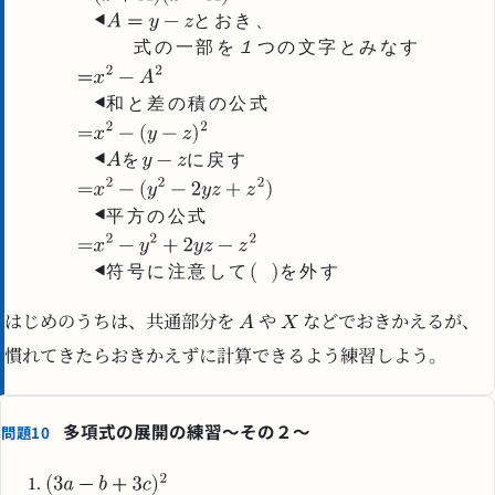
と
お
き
、
式
の
一
部
を
１
つ
の
文
字
と
み
な
す
和
と
差
の
積
の
公
式
を
に
戻
す
平
方
の
公
式
符
号
に
注
意
し
て
を
外
す
はじめのうちは、共通部分を
や
などでおきかえるが、
慣れてきたらおきかえずに計算できるよう練習しよう。
多項式の展開の練習～その２～
問題10