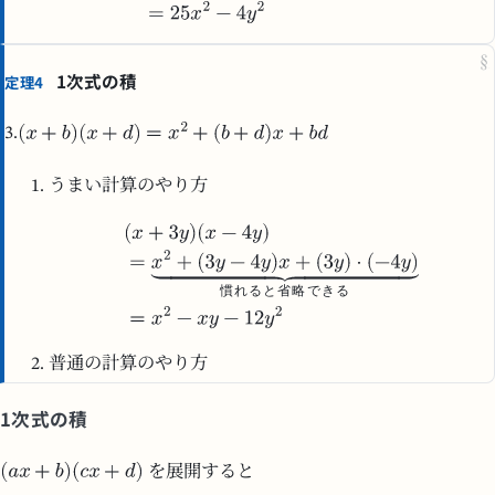
§
1次式の積
定理4
3.
うまい計算のやり方
慣
れ
る
と
省
略
で
き
る
普通の計算のやり方
1次式の積
を展開すると